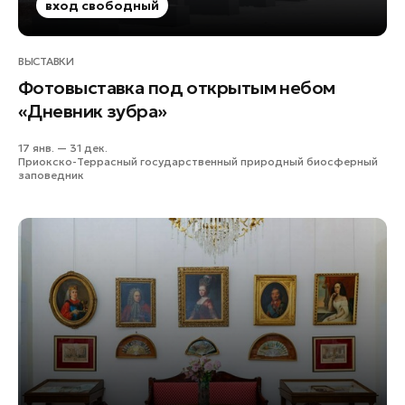
вход свободный
Истра
Кашира
ВЫСТАВКИ
Королев
Фотовыставка под открытым небом
Красноармейск
«Дневник зубра»
Красногорск
Ленинский округ
17 янв. — 31 дек.
Приокско-Террасный государственный природный биосферный
Лобня
заповедник
Лосино-Петровский
Луховицы
Лыткарино
Люберцы
Можайск
Мытищи
Наро-Фоминск
Орехово-Зуево