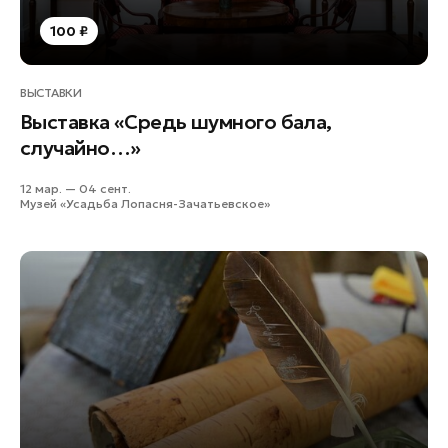
Павловский Посад
100 ₽
Подольск
Пушкино
ВЫСТАВКИ
Раменское
Выставка «Средь шумного бала,
Реутов
случайно…»
Рошаль
12 мар. — 04 сент.
Руза
Музей «Усадьба Лопасня-Зачатьевское»
Солнечногорск
Ступино
Талдом
Фрязино
Черноголовка
Шатура
Шаховская
Электрогорск