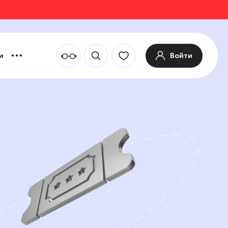
Войти
и