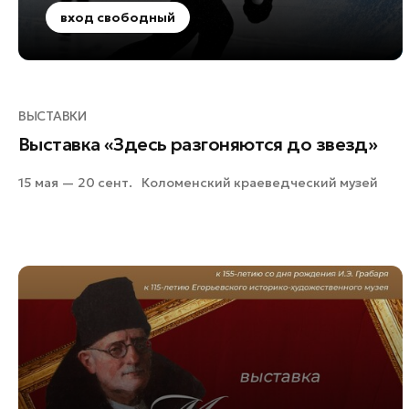
вход свободный
Ступино
Талдом
Фрязино
Черноголовка
ВЫСТАВКИ
Шатура
Выставка «Здесь разгоняются до звезд»
Шаховская
15 мая — 20 сент.
Коломенский краеведческий музей
Электрогорск