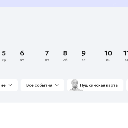
5
6
7
8
9
10
1
ср
чт
пт
сб
вс
пн
в
ние
Все события
Пушкинская карта
со мной
Выставки
Фестивали
Концерты
м
Экскурсии