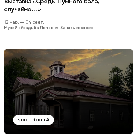
Выставка «Средь шумного бала,
случайно…»
12 мар. — 04 сент.
Музей «Усадьба Лопасня-Зачатьевское»
900 — 1 000 ₽