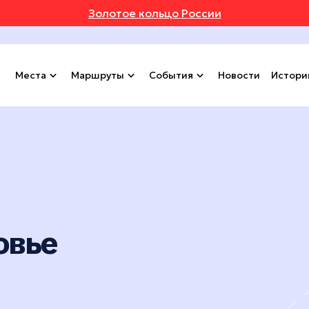
Золотое кольцо России
Места
Маршруты
События
Новости
Истори
овье