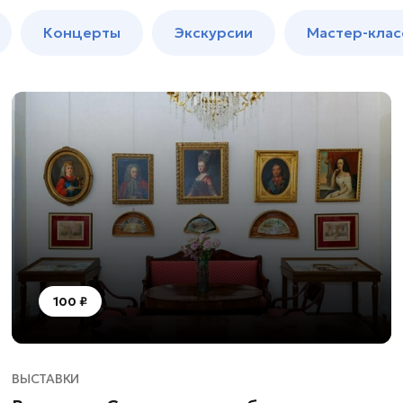
м
Мастер-
Концерты
Экскурсии
Мастер-клас
классы
Спектакли
100 ₽
ВЫСТАВКИ