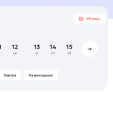
09 июн.
Июн
1
2
3
4
1
12
13
14
15
16
17
8
9
10
11
т
ср
чт
пт
сб
вс
пн
15
16
17
18
22
23
24
25
Завтра
На выходных
29
30