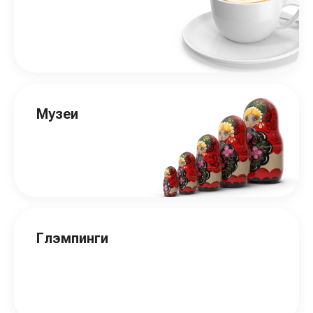
Музеи
Глэмпинги