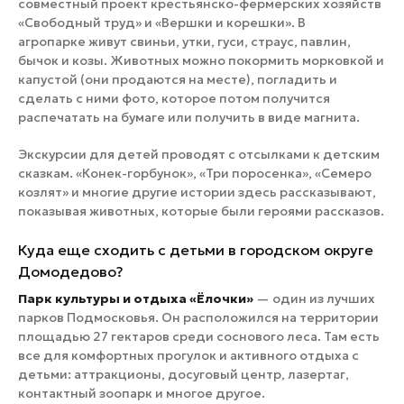
совместный проект крестьянско-фермерских хозяйств
«Свободный труд» и «Вершки и корешки». В
агропарке живут свиньи, утки, гуси, страус, павлин,
бычок и козы. Животных можно покормить морковкой и
капустой (они продаются на месте), погладить и
сделать с ними фото, которое потом получится
распечатать на бумаге или получить в виде магнита.
Экскурсии для детей проводят с отсылками к детским
сказкам. «Конек-горбунок», «Три поросенка», «Семеро
козлят» и многие другие истории здесь рассказывают,
показывая животных, которые были героями рассказов.
Куда еще сходить с детьми в городском округе
Домодедово?
Парк культуры и отдыха «Ёлочки»
— один из лучших
парков Подмосковья. Он расположился на территории
площадью 27 гектаров среди соснового леса. Там есть
все для комфортных прогулок и активного отдыха с
детьми: аттракционы, досуговый центр, лазертаг,
контактный зоопарк и многое другое.