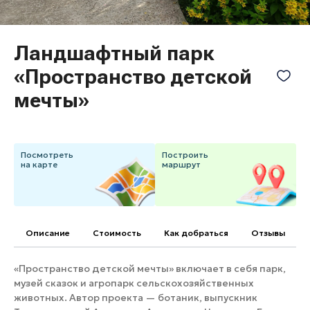
Банные комплексы
Спецпроекты
Горнолыжные клубы
Ландшафтный парк
Инвестиционный портал
Золотое кольцо России
«Пространство детской
Федоскинская фабрика
Пикник в Подмосковье
мечты»
Войти
Посмотреть
Построить
на карте
маршрут
Инвесторам
Особо охраняемые
природные территории
Описание
Cтоимость
Как добраться
Отзывы
«Пространство детской мечты» включает в себя парк,
музей сказок и агропарк сельскохозяйственных
животных. Автор проекта — ботаник, выпускник