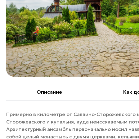
Банные комплексы
Спецпроекты
Горнолыжные клубы
Инвестиционный портал
Золотое кольцо России
Федоскинская фабрика
Пикник в Подмосковье
Войти
Инвесторам
Особо охраняемые
Описание
Как д
природные территории
Примерно в километре от Саввино-Сторожевского 
Сторожевского и купальня, куда неиссякаемым по
Архитектурный ансамбль первоначально носил наз
собой целый монастырь с двумя церквами, кельям