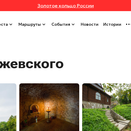
Золотое кольцо России
ста
Маршруты
События
Новости
Истории
ожевского