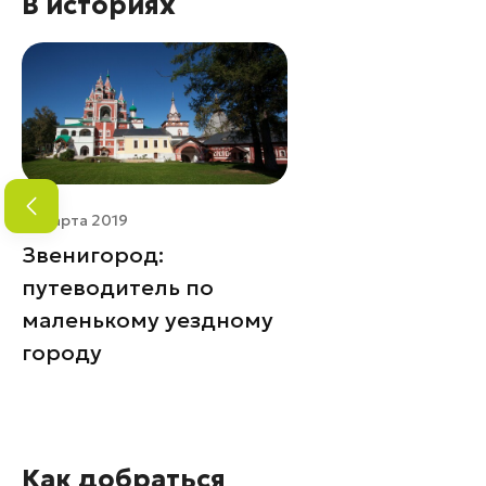
В историях
18 марта 2019
Звенигород:
путеводитель по
маленькому уездному
городу
Как добраться