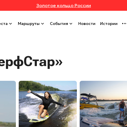
Золотое кольцо России
ста
Маршруты
События
Новости
Истории
СерфСтар»