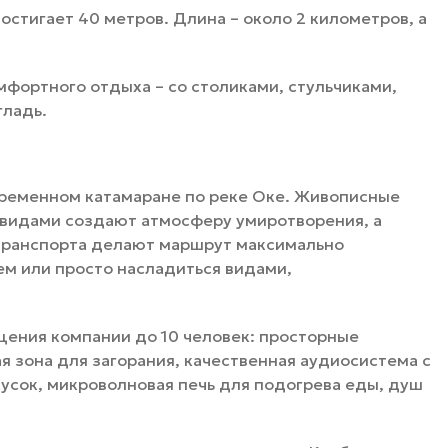
остигает 40 метров. Длина – около 2 километров, а
мфортного отдыха – со столиками, стульчиками,
гладь.
временном катамаране по реке Оке. Живописные
 видами создают атмосферу умиротворения, а
транспорта делают маршрут максимально
ем или просто насладиться видами,
ения компании до 10 человек: просторные
я зона для загорания, качественная аудиосистема с
кусок, микроволновая печь для подогрева еды, душ