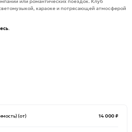
омпании или романтических поездок. Клуб
о светомузыкой, караоке и потрясающей атмосферой
есь
.
мость) (от)
14 000 ₽