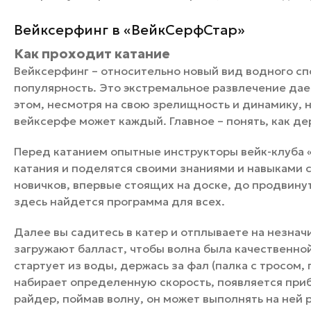
Вейксерфинг в «ВейкСерфСтар»
Как проходит катание
Вейксерфинг – относительно новый вид водного сп
популярность. Это экстремальное развлечение дае
этом, несмотря на свою зрелищность и динамику, не
вейксерфе может каждый. Главное – понять, как де
Перед катанием опытные инструкторы вейк-клуба 
катания и поделятся своими знаниями и навыками 
новичков, впервые стоящих на доске, до продвину
здесь найдется программа для всех.
Далее вы садитесь в катер и отплываете на незнач
загружают балласт, чтобы волна была качественной
стартует из воды, держась за фал (палка с тросом,
набирает определенную скорость, появляется приб
райдер, поймав волну, он может выполнять на ней 