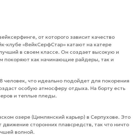
ейксерфинге, от которого зависит качество
ейк-клубе «ВейкСерфСтар» катают на катере
 лучший в своем классе. Он создает высокую и
м покоряют как начинающие райдеры, так и
 8 человек, что идеально подойдет для покорения
оздаст особую атмосферу отдыха. На борту есть
еров и теплые пледы.
ском озере (Цимлянский карьер) в Серпухове. Это
т движение сторонних плавсредств, так что ничто
учшей волной.