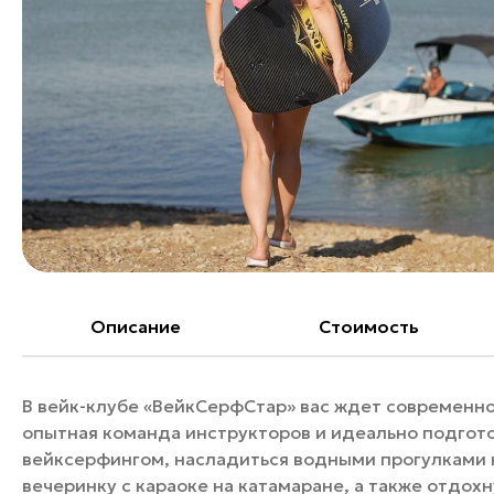
Банные комплексы
Спецпроекты
Горнолыжные клубы
Инвестиционный портал
Золотое кольцо России
Федоскинская фабрика
Пикник в Подмосковье
Войти
Инвесторам
Особо охраняемые
Описание
Cтоимость
природные территории
В вейк-клубе «ВейкСерфСтар» вас ждет современн
опытная команда инструкторов и идеально подгото
вейксерфингом, насладиться водными прогулками н
вечеринку с караоке на катамаране, а также отдохн