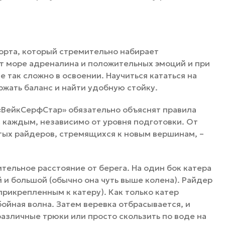
орта, который стремительно набирает
т море адреналина и положительных эмоций и при
 так сложно в освоении. Научиться кататься на
ржать баланс и найти удобную стойку.
«ВейкСерфСтар» обязательно объяснят правила
с каждым, независимо от уровня подготовки. От
тых райдеров, стремящихся к новым вершинам, –
ительное расстояние от берега. На один бок катера
 и большой (обычно она чуть выше колена). Райдер
 прикрепленным к катеру). Как только катер
ойная волна. Затем веревка отбрасывается, и
различные трюки или просто скользить по воде на