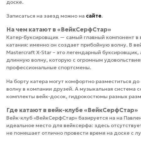
доске.
Записаться на заезд можно на
сайте
.
На чем катают в «ВейкСерфСтар»
Катер-буксировщик — самый главный компонент в в
катания: именно он создает прибойную волну. В в
Mastercraft X-Star – это легендарный буксировщик,
длинную волну, которую с огромным удовольствие
профессиональные спортсмены.
На борту катера могут комфортно разместиться до
волну в компании друзей. А музыкальная система с
комплекты вейк-досок, гидрокостюмы разных разм
Где катают в вейк-клубе «ВейкСерфСтар»
Вейк-клуб «ВейкСерфСтар» базируется на на Павлен
идеальное место для вейксерфа: здесь отсутствуе
не помешает отлично провести время на доске с л