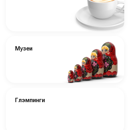
Музеи
Глэмпинги