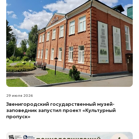
Лотошино
Луховицы
Лыткарино
Люберцы
Можайск
Мытищи
Наро-Фоминск
Одинцово
Озеры
Орехово-Зуево
Павловский Посад
29 июля 2026
Подольск
Звенигородский государственный музей-
Протвино
заповедник запустил проект «Культурный
пропуск»
Пушкино
Пущино
Раменское