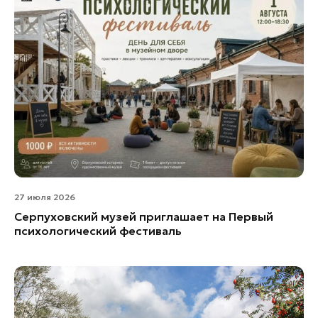
Реутов
Руза
Сергиев Посад
Серпухов
Солнечногорск
Ступино
Талдом
Фрязино
Химки
Черноголовка
27 июля 2026
Чехов
Серпуховский музей приглашает на Первый
психологический фестиваль
Шатура
Щелково
Электрогорск
Электросталь