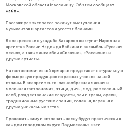
Московской области Масленицу. Об этом сообщает
«360»
.
Пассажирам экспресса покажут выступления
музыкантов и артистов и угостят блинами.
В воскресенье в усадьбе Захарово выступят Народная
артистка России Надежда Бабкина и ансамбль «Русская
песня», а также ансамбли «Славяне», «Россияне» и
другие артисты.
На гастрономической ярмарке представят натуральную
фермерскую продукцию из разных уголков нашей
страны. В ассортименте: разнообразная мясная и
молочная гастрономия, птица, дичь, мед, ремесленный
хлеб, рождественские сладости, чаи и травы, орехи,
традиционные русские специи, соленья, варенья и
другие уникальные яства.
Провожать зиму и встречать весну будут практически в
каждом городском округе Подмосковья в эти