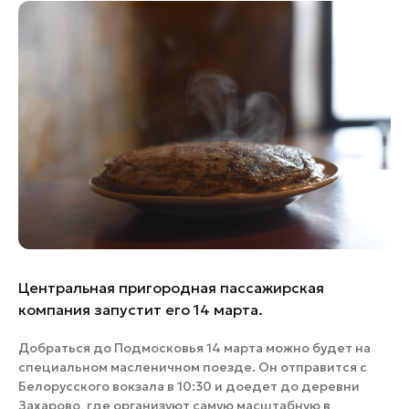
Банные комплексы
Спецпроекты
Горнолыжные клубы
Инвестиционный портал
Золотое кольцо России
Федоскинская фабрика
Пикник в Подмосковье
Войти
Инвесторам
Особо охраняемые
природные территории
Центральная пригородная пассажирская
компания запустит его 14 марта.
Добраться до Подмосковья 14 марта можно будет на
специальном масленичном поезде. Он отправится с
Белорусского вокзала в 10:30 и доедет до деревни
Захарово, где организуют самую масштабную в