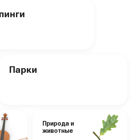
пинги
Парки
Природа и
животные