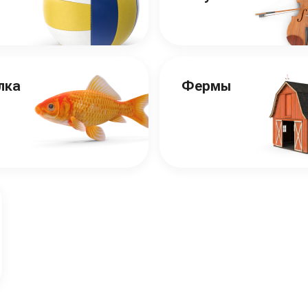
лка
Фермы