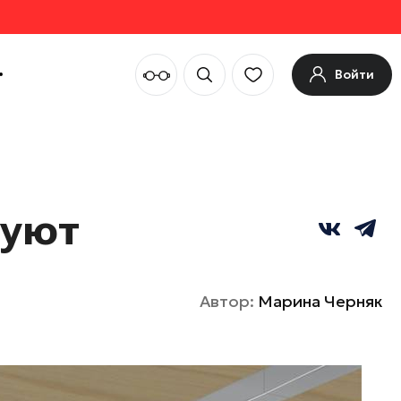
Войти
руют
Автор:
Марина Черняк