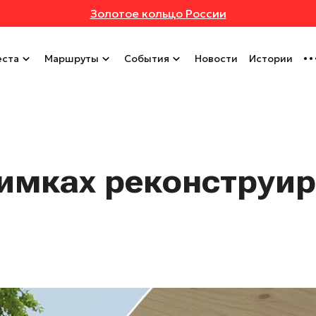
Золотое кольцо России
ста
Маршруты
События
Новости
Истории
Химках реконструи