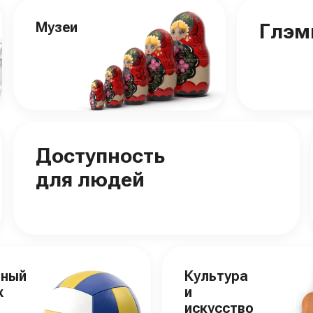
Музеи
Глэм
Доступность
для людей
вный
Культура
х
и
искусство