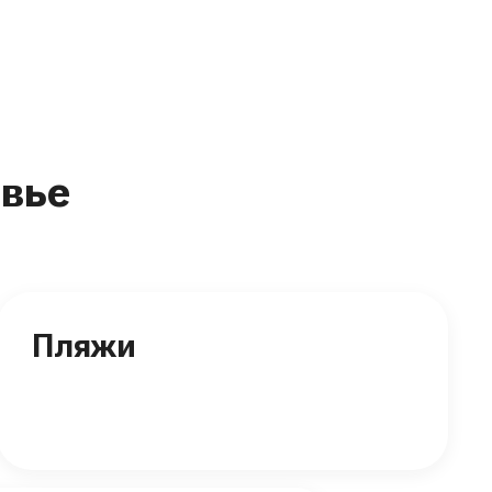
вье
Пляжи