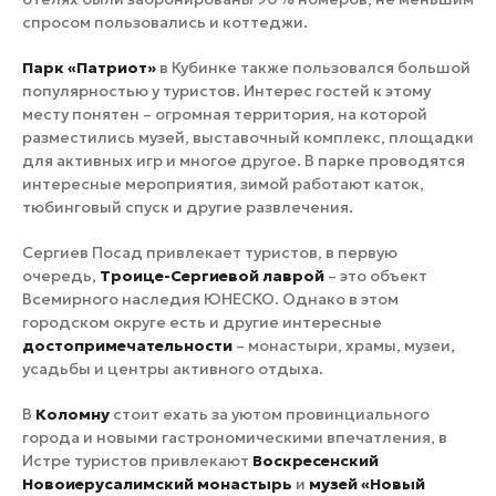
спросом пользовались и коттеджи.
Парк «Патриот»
в Кубинке также пользовался большой
популярностью у туристов. Интерес гостей к этому
месту понятен – огромная территория, на которой
разместились музей, выставочный комплекс, площадки
для активных игр и многое другое. В парке проводятся
интересные мероприятия, зимой работают каток,
тюбинговый спуск и другие развлечения.
Сергиев Посад привлекает туристов, в первую
очередь,
Троице-Сергиевой лаврой
– это объект
Всемирного наследия ЮНЕСКО. Однако в этом
городском округе есть и другие интересные
достопримечательности
– монастыри, храмы, музеи,
усадьбы и центры активного отдыха.
В
Коломну
стоит ехать за уютом провинциального
города и новыми гастрономическими впечатления, в
Истре туристов привлекают
Воскресенский
Новоиерусалимский монастырь
и
музей «Новый