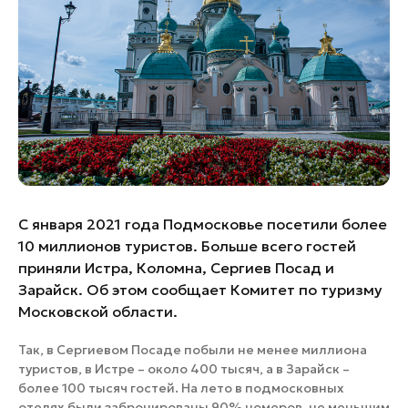
Банные комплексы
Спецпроекты
Горнолыжные клубы
Инвестиционный портал
Золотое кольцо России
Федоскинская фабрика
Пикник в Подмосковье
Войти
С января 2021 года Подмосковье посетили более
Инвесторам
10 миллионов туристов. Больше всего гостей
Особо охраняемые
приняли Истра, Коломна, Сергиев Посад и
природные территории
Зарайск. Об этом сообщает Комитет по туризму
Московской области.
Так, в Сергиевом Посаде побыли не менее миллиона
туристов, в Истре – около 400 тысяч, а в Зарайск –
более 100 тысяч гостей. На лето в подмосковных
отелях были забронированы 90% номеров, не меньшим