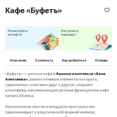
Банные комплексы
Спецпроекты
Кафе «Буфетъ»
Горнолыжные клубы
Инвестиционный портал
Золотое кольцо России
Федоскинская фабрика
Посмотреть
Построить
Пикник в Подмосковье
на карте
маршрут
Войти
Описание
Cтоимость
Как добраться
Отзывы
Инвесторам
«Буфетъ» — уютное кафе в
банном комплексе «Бани
Особо охраняемые
Алексеева»
, разностилевые элементы которого,
природные территории
гармонично сочетаясь друг с другом, создают
атмосферу, напоминающую уютные французские кафе
начала XX века.
Наполненное светом и воздухом пространство
гармонизирует с классической формой мебели,