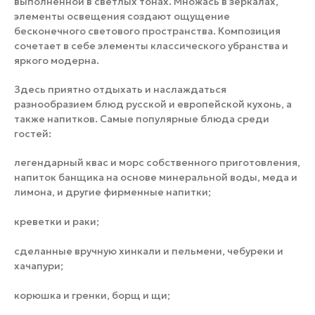
выполненной в светлых тонах. Множась в зеркалах,
элементы освещения создают ощущение
бесконечного светового пространства. Композиция
сочетает в себе элементы классического убранства и
яркого модерна.
Здесь приятно отдыхать и наслаждаться
разнообразием блюд русской и европейской кухонь, а
также напитков. Самые популярные блюда среди
гостей:
легендарный квас и морс собственного приготовления,
напиток банщика на основе минеральной воды, меда и
лимона, и другие фирменные напитки;
креветки и раки;
сделанные вручную хинкали и пельмени, чебуреки и
хачапури;
корюшка и гренки, борщ и щи;