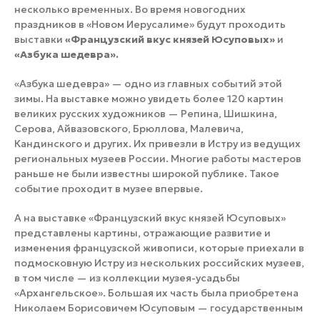
несколько временных. Во время новогодних
праздников в «Новом Иерусалиме» будут проходить
выставки
«Французский вкус князей Юсуповых»
и
«Азбука шедевра».
«Азбука шедевра» — одно из главных событий этой
зимы. На выставке можно увидеть более 120 картин
великих русских художников — Репина, Шишкина,
Серова, Айвазовского, Брюллова, Малевича,
Кандинского и других. Их привезли в Истру из ведущих
региональных музеев России. Многие работы мастеров
раньше не были известны широкой публике. Такое
событие проходит в музее впервые.
А на выставке «Французский вкус князей Юсуповых»
представлены картины, отражающие развитие и
изменения французской живописи, которые приехали в
подмосковную Истру из нескольких российских музеев,
в том числе — из коллекции музея-усадьбы
«Архангельское». Большая их часть была приобретена
Николаем Борисовичем Юсуповым — государственным