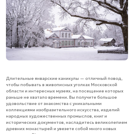
Банные комплексы
Спецпроекты
Горнолыжные клубы
Инвестиционный портал
Золотое кольцо России
Федоскинская фабрика
Пикник в Подмосковье
Войти
Инвесторам
Длительные январские каникулы — отличный повод,
чтобы побывать в живописных уголках Московской
Особо охраняемые
области и интересных музеях, на посещение которых
природные территории
раньше не хватало времени. Вы получите большое
удовольствие от знакомства с уникальными
коллекциями изобразительного искусства, изделий
народных художественных промыслов, книг и
исторических документов, насладитесь великолепием
древних монастырей и увезете собой много новых