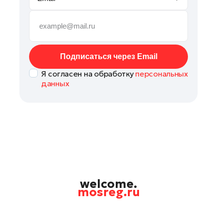
Руза
Сергиев Посад
Серпухов
Солнечногорск
Подписаться через Email
Ступино
Я согласен на обработку
персональных
Талдом
данных
Фрязино
Химки
Черноголовка
Чехов
Шатура
Шаховская
Щелково
welcome.
mosreg.ru
Электрогорск
Электросталь