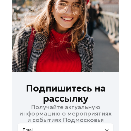
Лосино-Петровский
Луховицы
Лыткарино
Люберцы
Можайск
Мытищи
Наро-Фоминск
Одинцово
Орехово-Зуево
Павловский Посад
Подпишитесь на
Подольск
рассылку
Пушкино
Получайте актуальную
Раменское
информацию о мероприятиях
Реутов
и событиях Подмосковья
Рошаль
Email