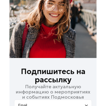
Лосино-Петровский
Луховицы
Лыткарино
Люберцы
Можайск
Мытищи
Наро-Фоминск
Одинцово
Орехово-Зуево
Павловский Посад
Подпишитесь на
Подольск
рассылку
Пушкино
Получайте актуальную
Раменское
информацию о мероприятиях
Реутов
и событиях Подмосковья
Рошаль
Email