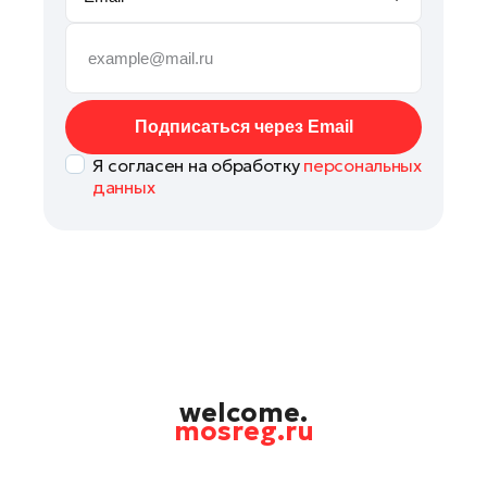
Руза
Сергиев Посад
Серпухов
Солнечногорск
Подписаться через Email
Ступино
Я согласен на обработку
персональных
Талдом
данных
Фрязино
Химки
Черноголовка
Чехов
Шатура
Шаховская
Щелково
welcome.
mosreg.ru
Электрогорск
Электросталь