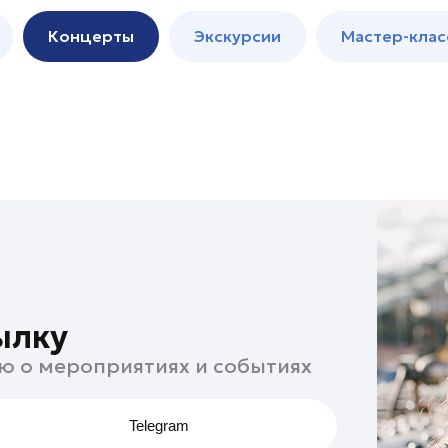
м
Мастер-
Концерты
Экскурсии
Мастер-клас
классы
Спектакли
ылку
ю о мероприятиях и событиях
Telegram