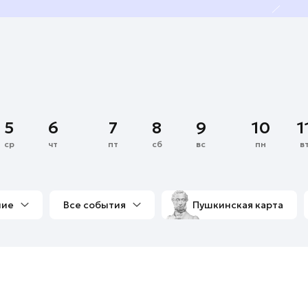
5
6
7
8
9
10
1
ср
чт
пт
сб
вс
пн
в
ние
Все события
Пушкинская карта
со мной
Выставки
Фестивали
Концерты
м
Экскурсии