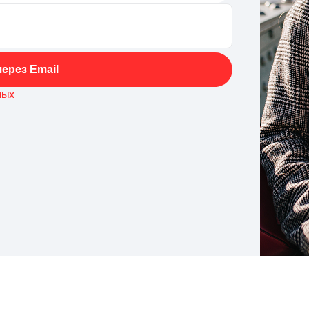
ерез Email
ных