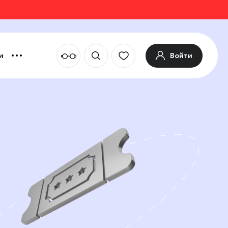
Войти
и