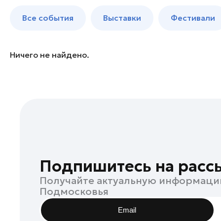
Бронницы
до 250 к
Все события
Выставки
Фестивали
Волоколамск
Воскресенск
Дзержинский
Ничего не найдено.
Дмитров
Долгопрудный
Домодедово
Дубна
Егорьевск
Жуковский
Зарайск
Подпишитесь на расс
Ивантеевка
Получайте актуальную информаци
Истра
Подмосковья
Кашира
Email
Клин