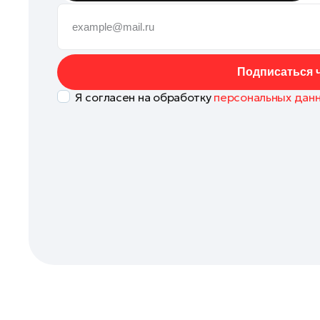
Коломна
Королев
Котельники
Подписаться ч
Красноармейск
Я согласен на обработку
персональных дан
Красногорск
Ленинский округ
Лобня
Лосино-Петровский
Луховицы
Лыткарино
Люберцы
Можайск
Мытищи
Наро-Фоминск
Одинцово