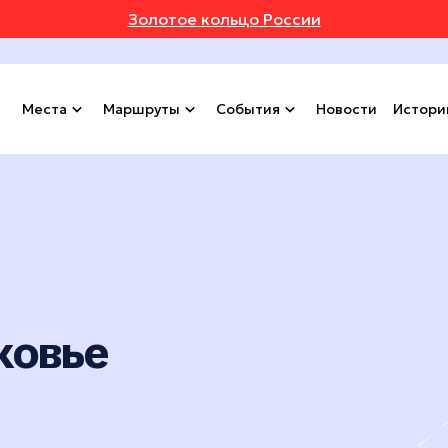
Золотое кольцо России
Места
Маршруты
События
Новости
Истори
ковье