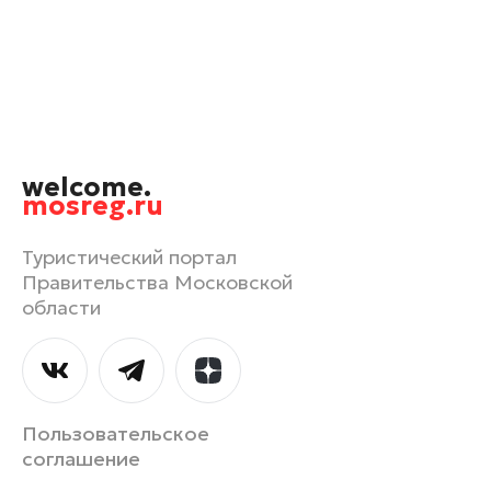
Орехово-Зуево
Павловский Посад
Подольск
Пушкино
Раменское
welcome.
Реутов
mosreg.ru
Рошаль
Руза
Туристический портал
Правительства Московской
Сергиев Посад
области
Серпухов
Солнечногорск
Ступино
Талдом
Пользовательское
Фрязино
соглашение
Химки