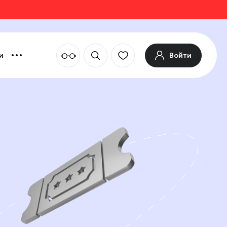
Войти
и