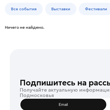
Богородский округ
до 250 к
Все события
Выставки
Фестивали
Богородский округ
Бронницы
Волоколамск
Ничего не найдено.
Дзержинский
Дмитров
Долгопрудный
Домодедово
Дубна
Егорьевск
Жуковский
Подпишитесь на расс
Зарайск
Получайте актуальную информаци
Ивантеевка
Подмосковья
Истра
Email
Кашира