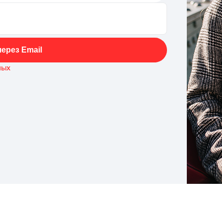
ерез Email
ных