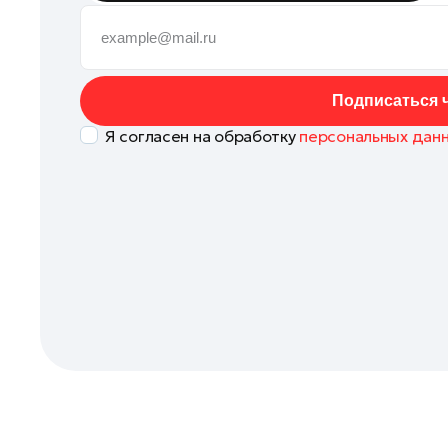
Клин
Королев
Котельники
Подписаться ч
Красноармейск
Я согласен на обработку
персональных дан
Красногорск
Ленинский округ
Лобня
Лосино-Петровский
Луховицы
Лыткарино
Люберцы
Можайск
Мытищи
Наро-Фоминск
Одинцово