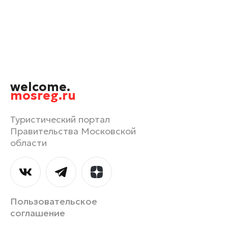
Орехово-Зуево
Павловский Посад
Подольск
Пушкино
Раменское
welcome.
Реутов
mosreg.ru
Рошаль
Руза
Туристический портал
Правительства Московской
Сергиев Посад
области
Серпухов
Солнечногорск
Ступино
Талдом
Пользовательское
Фрязино
соглашение
Химки