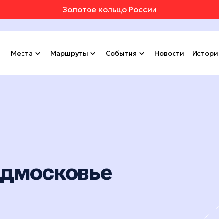
Золотое кольцо России
Места
Маршруты
События
Новости
Истори
одмосковье