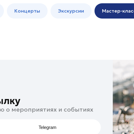
м
Мастер-
Концерты
Экскурсии
Мастер-клас
классы
Спектакли
ылку
ю о мероприятиях и событиях
Telegram