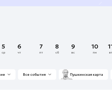
5
6
7
8
9
10
1
ср
чт
пт
сб
вс
пн
в
ние
Все события
Пушкинская карта
со мной
Выставки
Фестивали
Концерты
м
Экскурсии