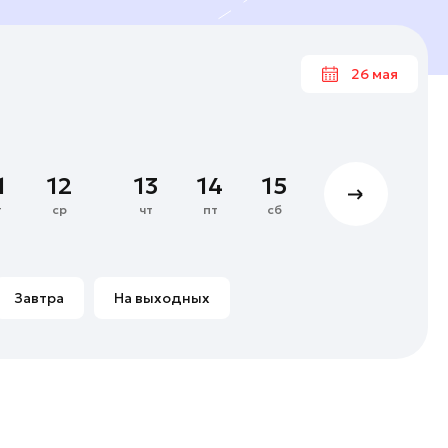
26 мая
Ма
1
12
13
14
15
16
17
4
5
6
7
т
ср
чт
пт
сб
вс
пн
11
12
13
14
18
19
20
21
Завтра
На выходных
25
26
27
28