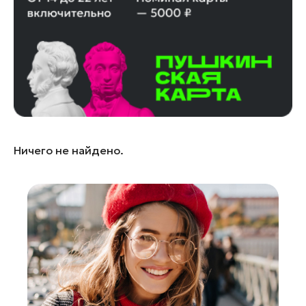
Домодедово
Дубна
Жуковский
Зарайск
Ивантеевка
Кашира
Коломна
Ничего не найдено.
Королев
Котельники
Красноармейск
Красногорск
Ленинский округ
Лобня
Лосино-Петровский
Луховицы