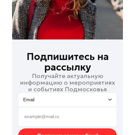
Можайск
Мытищи
Наро-Фоминск
Орехово-Зуево
Подольск
Пушкино
Подпишитесь на
Раменское
рассылку
Рошаль
Получайте актуальную
Талдом
информацию о мероприятиях
Фрязино
и событиях Подмосковья
Химки
Email
Черноголовка
Шатура
Шаховская
Электрогорск