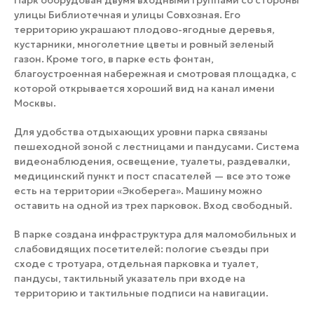
Парк оборудован двумя входными группами со стороны
улицы Библиотечная и улицы Совхозная. Его
территорию украшают плодово-ягодные деревья,
кустарники, многолетние цветы и ровный зеленый
газон. Кроме того, в парке есть фонтан,
благоустроенная набережная и смотровая площадка, с
которой открывается хороший вид на канал имени
Москвы.
Для удобства отдыхающих уровни парка связаны
пешеходной зоной с лестницами и пандусами. Система
видеонаблюдения, освещение, туалеты, раздевалки,
медицинский пункт и пост спасателей — все это тоже
есть на территории «Экоберега». Машину можно
оставить на одной из трех парковок. Вход свободный.
В парке создана инфраструктура для маломобильных и
слабовидящих посетителей: пологие съезды при
сходе с тротуара, отдельная парковка и туалет,
пандусы, тактильный указатель при входе на
территорию и тактильные подписи на навигации.