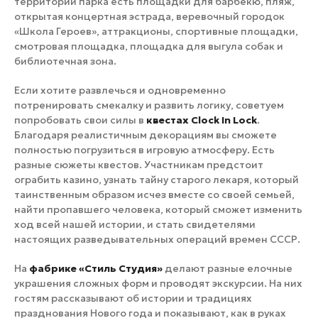
территории парка есть площадки для барбекю, пляж,
открытая концертная эстрада, веревочный городок
«Школа Героев», аттракционы, спортивные площадки,
смотровая площадка, площадка для выгула собак и
библиотечная зона.
Если хотите развлечься и одновременно
потренировать смекалку и развить логику, советуем
попробовать свои силы в
квестах Clock In Lock
.
Благодаря реалистичным декорациям вы сможете
полностью погрузиться в игровую атмосферу. Есть
разные сюжеты квестов. Участникам предстоит
ограбить казино, узнать тайну старого лекаря, который
таинственным образом исчез вместе со своей семьей,
найти пропавшего человека, который сможет изменить
ход всей нашей истории, и стать свидетелями
настоящих разведывательных операций времен СССР.
На
фабрике «Стиль Студия»
делают разные елочные
украшения сложных форм и проводят экскурсии. На них
гостям рассказывают об истории и традициях
празднования Нового года и показывают, как в руках