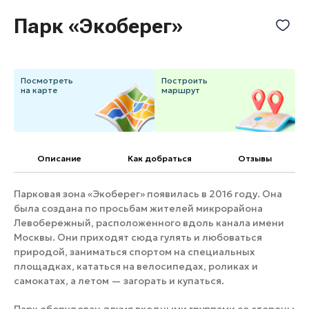
Банные комплексы
Спецпроекты
Парк «Экоберег»
Горнолыжные клубы
Инвестиционный портал
Золотое кольцо России
Федоскинская фабрика
Посмотреть
Построить
на карте
Пикник в Подмосковье
маршрут
Войти
Описание
Как добраться
Отзывы
Инвесторам
Парковая зона «Экоберег» появилась в 2016 году. Она
Особо охраняемые
была создана по просьбам жителей микрорайона
природные территории
Левобережный, расположенного вдоль канала имени
Москвы. Они приходят сюда гулять и любоваться
природой, заниматься спортом на специальных
площадках, кататься на велосипедах, роликах и
самокатах, а летом — загорать и купаться.