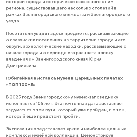
истории города и исторически связанного с ним
региона, существовавшего несколько столетий в
рамках Звенигородского княжества и Звенигородского
уезда.
Посетители увидят здесь предметы, рассказывающие
о славянских поселениях на территории города и его
округи, археологические находки, рассказывающие о
начале города и о периоде его расцвета в эпоху
владения им Звенигородского князя Юрия
Дмитриевича.
Юбилейная выставка музея в Царицыных палатах
«ТОП 100+5»
В 2025 году Звенигородскому музею-заповеднику
исполняется 105 лет. Эта почтенная дата заставляет
задуматься о том пути, который уже пройден, и о том,
который еще предстоит пройти.
Экспозиция представляет яркие и наиболее цельные
комплексы музейной коллекции. Демонстрируя