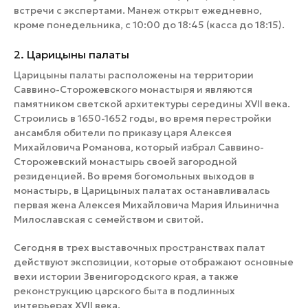
встречи с экспертами. Манеж открыт ежедневно,
кроме понедельника, с 10:00 до 18:45 (касса до 18:15).
2. Царицыны палаты
Царицыны палаты расположены на территории
Саввино-Сторожевского монастыря и являются
памятником светской архитектуры середины XVII века.
Строились в 1650-1652 годы, во время перестройки
ансамбля обители по приказу царя Алексея
Михайловича Романова, который избрал Саввино-
Сторожевский монастырь своей загородной
резиденцией. Во время богомольных выходов в
монастырь, в Царицыных палатах останавливалась
первая жена Алексея Михайловича Мария Ильинична
Милославская с семейством и свитой.
Сегодня в трех выставочных пространствах палат
действуют экспозиции, которые отображают основные
вехи истории Звенигородского края, а также
реконструкцию царского быта в подлинных
интерьерах XVII века.