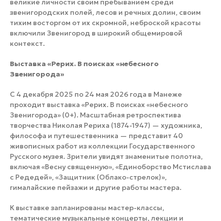
великие личности своим пребыванием среди
звенигородских полей, лесов и речных долин, своим
тихим восторгом от их скромной, неброской красоты
включили Звенигород в широкий общемировой
контекст.
Выставка «Рерих. В поисках «небесного
Звенигорода»
С 4 декабря 2025 по 24 мая 2026 года в Манеже
проходит выставка «Рерих. В поисках «небесного
Звенигорода» (0+). Масштабная ретроспектива
творчества Николая Рериха (1874-1947) — художника,
философа и путешественника — представит 40
живописных работ из коллекции Государственного
Русского музея. Зрители увидят знаменитые полотна,
включая «Весну священную», «Единоборство Мстислава
с Редедей», «Защитник (Облако-стрелок)»,
гималайские пейзажи и другие работы мастера.
К выставке запланированы мастер-классы,
тематические музыкальные концерты, лекции и