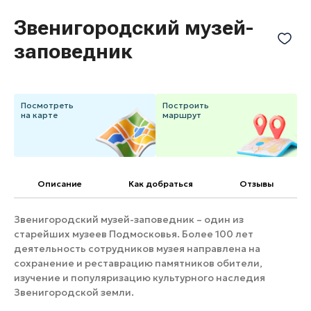
Банные комплексы
Спецпроекты
Звенигородский музей-
Горнолыжные клубы
заповедник
Инвестиционный портал
Золотое кольцо России
Федоскинская фабрика
Пикник в Подмосковье
Посмотреть
Построить
на карте
маршрут
Войти
Инвесторам
Описание
Как добраться
Отзывы
Особо охраняемые
природные территории
Звенигородский музей-заповедник – один из
старейших музеев Подмосковья. Более 100 лет
деятельность сотрудников музея направлена на
сохранение и реставрацию памятников обители,
изучение и популяризацию культурного наследия
Звенигородской земли.