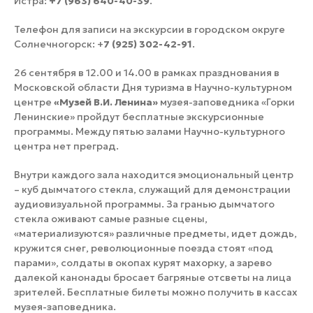
Истра:
+7 (963) 640-40-39
.
Телефон для записи на экскурсии в городском округе
Солнечногорск: +
7 (925) 302-42-91
.
26 сентября в 12.00 и 14.00 в рамках празднования в
Московской области Дня туризма в Научно-культурном
центре
«Музей В.И. Ленина»
музея-заповедника «Горки
Ленинские» пройдут бесплатные экскурсионные
программы. Между пятью залами Научно-культурного
центра нет преград.
Внутри каждого зала находится эмоциональный центр
– куб дымчатого стекла, служащий для демонстрации
аудиовизуальной программы. За гранью дымчатого
стекла оживают самые разные сцены,
«материализуются» различные предметы, идет дождь,
кружится снег, революционные поезда стоят «под
парами», солдаты в окопах курят махорку, а зарево
далекой канонады бросает багряные отсветы на лица
зрителей. Бесплатные билеты можно получить в кассах
музея-заповедника.