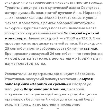
экскурсии по историческим и красивым местам города.
Туристы смогут узнать о купеческой жизни Серпухова,
истории усадьбы знаменитой купчихи Анны Мараевой
— основоположницы «Малой Третьяковки», и улицы
Чехова. Кроме того, в рамках обзорной автобусной
экскурсии туристы смогут посетить знаковые места
городского округа и знаменитый
Высоцкий мужской
монастырь
. Начало экскурсий — в 11:00 и в 12:00. Они
проводятся по предварительной записи. На экскурсии
25 сентября можно забронировать билет по
ссылке
.
Бронирование экскурсий 26 сентября — по телефонам:
+7 906 090-82-87; +7 906 090-92-95; + 7 (4967) 76-54-
83; +7 (4967) 76-54-82
.
Увлекательные программы организуют в Зарайске.
Участникам экскурсий покажут экспозицию
музея-
заповедника «Зарайский кремль»
и смотровую
площадку
Водонапорной башни
, с которой
открывается потрясающий вид на город. А еще там
организуют бесплатный инфотур, в который будут
входить прогулка по кремлю и посещение