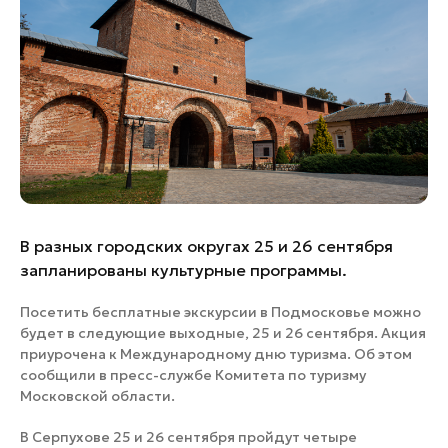
Банные комплексы
Спецпроекты
Горнолыжные клубы
Инвестиционный портал
Золотое кольцо России
Федоскинская фабрика
Пикник в Подмосковье
Войти
В разных городских округах 25 и 26 сентября
Инвесторам
запланированы культурные программы.
Особо охраняемые
природные территории
Посетить бесплатные экскурсии в Подмосковье можно
будет в следующие выходные, 25 и 26 сентября. Акция
приурочена к Международному дню туризма. Об этом
сообщили в пресс-службе Комитета по туризму
Московской области.
В Серпухове 25 и 26 сентября пройдут четыре