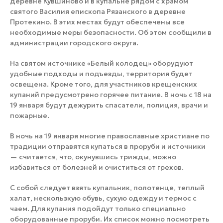
деревне Кувшиново и в купальне рядом с храмом
святого Василия епископа Рязанского в деревне
Протекино. В этих местах будут обеспечены все
необходимые меры безопасности. Об этом сообщили в
администрации городского округа.
На святом источнике «Белый колодец» оборудуют
удобные подходы и подъезды, территория будет
освещена. Кроме того, для участников крещенских
купаний предусмотрено горячее питание. В ночь с 18 на
19 января будут дежурить спасатели, полиция, врачи и
пожарные.
В ночь на 19 января многие православные христиане по
традиции отправятся купаться в проруби и источники
— считается, что, окунувшись трижды, можно
избавиться от болезней и очиститься от грехов.
С собой следует взять купальник, полотенце, теплый
халат, нескользкую обувь, сухую одежду и термос с
чаем. Для купания подойдут только специально
оборудованные проруби. Их список можно посмотреть