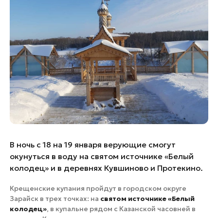
Банные комплексы
Спецпроекты
Горнолыжные клубы
Инвестиционный портал
Золотое кольцо России
Федоскинская фабрика
Пикник в Подмосковье
Войти
Инвесторам
Особо охраняемые
В ночь с 18 на 19 января верующие смогут
природные территории
окунуться в воду на святом источнике «Белый
колодец» и в деревнях Кувшиново и Протекино.
Крещенские купания пройдут в городском округе
Зарайск в трех точках: на
святом источнике «Белый
колодец»
, в купальне рядом с Казанской часовней в