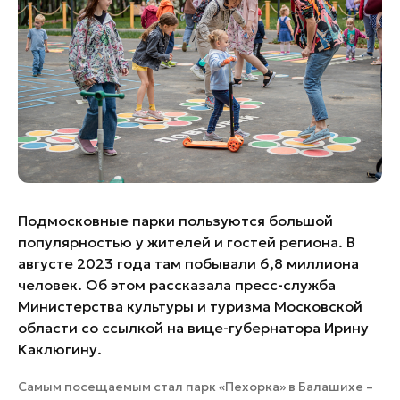
Банные комплексы
Спецпроекты
Горнолыжные клубы
Инвестиционный портал
Золотое кольцо России
Федоскинская фабрика
Пикник в Подмосковье
Войти
Подмосковные парки пользуются большой
Инвесторам
популярностью у жителей и гостей региона. В
Особо охраняемые
августе 2023 года там побывали 6,8 миллиона
природные территории
человек. Об этом рассказала пресс-служба
Министерства культуры и туризма Московской
области со ссылкой на вице-губернатора Ирину
Каклюгину.
Самым посещаемым стал парк «Пехорка» в Балашихе –