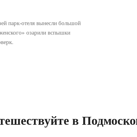
зей парк-отеля вынесли большой
женского» озарили вспышки
рверк.
тешествуйте в Подмоско