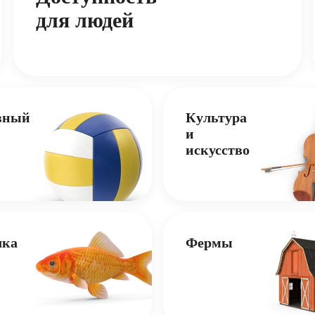
для людей
вный
Культура
и
искусство
лка
Фермы