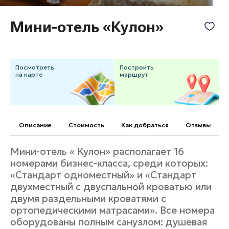
Банные комплексы
Спецпроекты
Мини-отель «Кулон»
Горнолыжные клубы
Инвестиционный портал
Золотое кольцо России
Федоскинская фабрика
Пикник в Подмосковье
Посмотреть
Построить
на карте
маршрут
Войти
Описание
Cтоимость
Как добраться
Отзывы
Инвесторам
Особо охраняемые
Мини-отель « Кулон» располагает 16
природные территории
номерами бизнес-класса, среди которых:
«Стандарт одноместный» и «Стандарт
двухместный с двуспальной кроватью или
двумя раздельными кроватями с
ортопедическими матрасами». Все номера
оборудованы полным санузлом: душевая