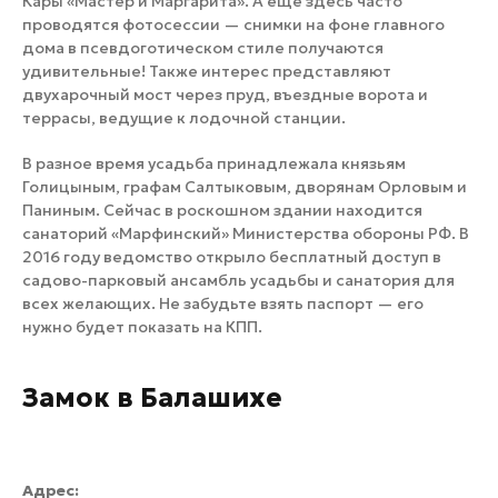
Кары «Мастер и Маргарита». А еще здесь часто
проводятся фотосессии — снимки на фоне главного
дома в псевдоготическом стиле получаются
удивительные! Также интерес представляют
двухарочный мост через пруд, въездные ворота и
террасы, ведущие к лодочной станции.
В разное время усадьба принадлежала князьям
Голицыным, графам Салтыковым, дворянам Орловым и
Паниным. Сейчас в роскошном здании находится
санаторий «Марфинский» Министерства обороны РФ. В
2016 году ведомство открыло бесплатный доступ в
садово-парковый ансамбль усадьбы и санатория для
всех желающих. Не забудьте взять паспорт — его
нужно будет показать на КПП.
Замок в Балашихе
Адрес: