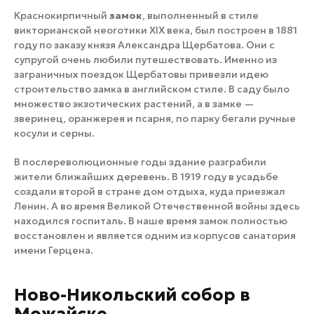
Краснокирпичный
замок
, выполненный в стиле
викторианской неоготики XIX века, был построен в 1881
году по заказу князя Александра Щербатова. Они с
супругой очень любили путешествовать. Именно из
заграничных поездок Щербатовы привезли идею
строительство замка в английском стиле. В саду было
множество экзотических растений, а в замке —
зверинец, оранжерея и псарня, по парку бегали ручные
косули и серны.
В послереволюционные годы здание разграбили
жители ближайших деревень. В 1919 году в усадьбе
создали второй в стране дом отдыха, куда приезжал
Ленин. А во время Великой Отечественной войны здесь
находился госпиталь. В наше время замок полностью
восстановлен и является одним из корпусов санатория
имени Герцена.
Ново-Никольский собор в
Можайске