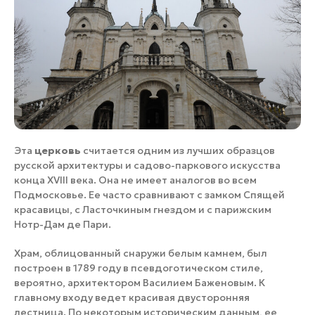
Эта
церковь
считается одним из лучших образцов
русской архитектуры и садово-паркового искусства
конца XVIII века. Она не имеет аналогов во всем
Подмосковье. Ее часто сравнивают с замком Спящей
красавицы, с Ласточкиным гнездом и с парижским
Нотр-Дам де Пари.
Храм, облицованный снаружи белым камнем, был
построен в 1789 году в псевдоготическом стиле,
вероятно, архитектором Василием Баженовым. К
главному входу ведет красивая двусторонняя
лестница. По некоторым историческим данным, ее