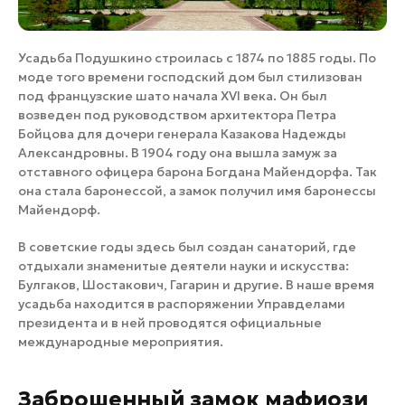
Усадьба Подушкино строилась с 1874 по 1885 годы. По
моде того времени господский дом был стилизован
под французские шато начала XVI века. Он был
возведен под руководством архитектора Петра
Бойцова для дочери генерала Казакова Надежды
Александровны. В 1904 году она вышла замуж за
отставного офицера барона Богдана Майендорфа. Так
она стала баронессой, а замок получил имя баронессы
Майендорф.
В советские годы здесь был создан санаторий, где
отдыхали знаменитые деятели науки и искусства:
Булгаков, Шостакович, Гагарин и другие. В наше время
усадьба находится в распоряжении Управделами
президента и в ней проводятся официальные
международные мероприятия.
Заброшенный замок мафиози