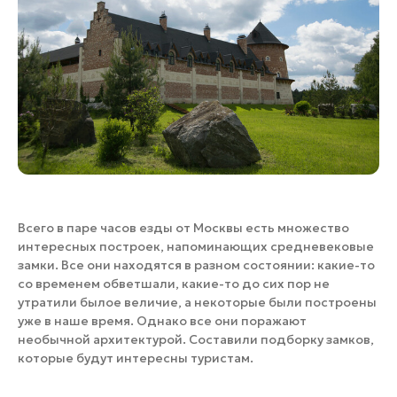
Банные комплексы
Спецпроекты
Горнолыжные клубы
Инвестиционный портал
Золотое кольцо России
Федоскинская фабрика
Пикник в Подмосковье
Войти
Всего в паре часов езды от Москвы есть множество
Инвесторам
интересных построек, напоминающих средневековые
Особо охраняемые
замки. Все они находятся в разном состоянии: какие-то
природные территории
со временем обветшали, какие-то до сих пор не
утратили былое величие, а некоторые были построены
уже в наше время. Однако все они поражают
необычной архитектурой. Составили подборку замков,
которые будут интересны туристам.