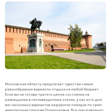
Банные комплексы
Спецпроекты
Горнолыжные клубы
Инвестиционный портал
Золотое кольцо России
Федоскинская фабрика
Пикник в Подмосковье
Войти
Инвесторам
Особо охраняемые
природные территории
Московская область предлагает туристам самые
разнообразные варианты отдыха на любой бюджет.
Если вы не готовы тратить целое состояние на
размещение в пятизвездочных отелях, у нас есть для
вас несколько вариантов недорогих поездок по трем
живописным городам Подмосковья. Все они довольно