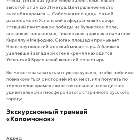
стены. До наших дней сохранилось семь башен
высотой от 24 до 31 метра. Центральное место
ансамбля кремля — Соборная площадь. На ней
расположены Успенский кафедральный собор,
ставший памятником победы на Куликовом поле,
шатровая колокольня, Тихвинская церковь и памятник
Кириллу и Мефодию. С юга к площади примыкает
Новоголутвинский женский монастырь. А ближе к
уцелевшей западной стене кремля находится
Успенский Брусенский женский монастырь.
Вы можете заказать платную экскурсию, чтобы поближе
познакомиться с историей этих мест, или погулять по
территории кремля самостоятельно и насладиться
удивительной атмосферой этого старинного русского
города.
Экскурсионный трамвай
«Коломчонок»
Адрес: