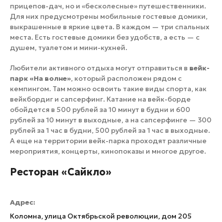
прицепов-дач, но и «бесколесные» путешественники.
Для них предусмотрены мобильные гостевые домики,
выкрашенные в яркие цвета. В каждом — три спальных
места. Есть гостевые домики без удобств, а есть — с
душем, туалетом и мини-кухней.
Любители активного отдыха могут отправиться в
вейк-
парк «На волне»
, который расположен рядом с
кемпингом. Там можно освоить такие виды спорта, как
вейкбордиг и сапсерфинг. Катание на вейк-борде
обойдется в 500 рублей за 10 минут в будни и 600
рублей за 10 минут в выходные, а на сапсерфинге — 300
рублей за 1 час в будни, 500 рублей за 1 час в выходные.
А еще на территории вейк-парка проходят различные
мероприятия, концерты, кинопоказы и многое другое.
Ресторан «Сайкло»
Адрес:
Коломна, улица Октябрьской революции, дом 205