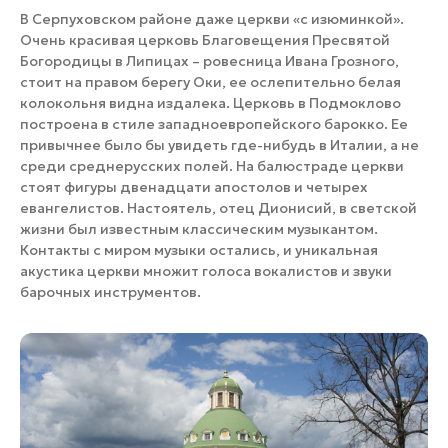
В Серпуховском районе даже церкви «с изюминкой».
Очень красивая церковь Благовещения Пресвятой
Богородицы в Липицах – ровесница Ивана Грозного,
стоит на правом берегу Оки, ее ослепительно белая
колокольня видна издалека. Церковь в Подмоклово
построена в стиле западноевропейского барокко. Ее
привычнее было бы увидеть где-нибудь в Италии, а не
среди среднерусских полей. На балюстраде церкви
стоят фигуры двенадцати апостолов и четырех
евангелистов. Настоятель, отец Дионисий, в светской
жизни был известным классическим музыкантом.
Контакты с миром музыки остались, и уникальная
акустика церкви множит голоса вокалистов и звуки
барочных инструментов.