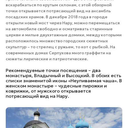
вскарабкаться по крутым склонам, с этой обзорной
точки открывается потрясающий вид на ансамбль
посадских храмов. В декабре 2018 года в городе
открыли новый мост через Нару, можно перемещаться
на автомобиле свободно и осматривать старинные
церкви и милые двухэтажные домики, между которыми
расположилось множество городских сюжетных
скульптур – то стрелец с ружьем, то кот с рыбкой. На
современных домах Серпухова много граффити на
сюжеты лирические и патриотические.
Рекомендуемые точки посещения – два
монастыря, Владычный и Высоцкий. В обоих есть
списки знаменитой иконы «Неупиваемая чаша». В
женском монастыре – чудесные пирожки и
коврижки, от мужского открывается
потрясающий вид на Нару.