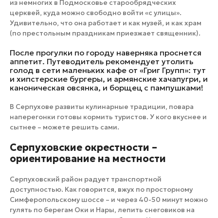
из немногих в Подмосковье старообрядческих
церквей, куда можно свободно войти «с улицы».
Удивительно, что она работает и как музей, и как храм
(по престольным праздникам приезжает священник).
После прогулки по городу наверняка проснется
аппетит. Путеводитель рекомендует утолить
голод в сети маленьких кафе от «Григ Групп»: тут
и хипстерские бургеры, и армянские хачапугри, и
каноническая овсянка, и борщец с пампушками!
В Серпухове развиты кулинарные традиции, повара
наперегонки готовы кормить туристов. У кого вкуснее и
сытнее – можете решить сами.
Серпуховские окрестности –
ориентирование на местности
Серпуховский район радует транспортной
доступностью. Как говорится, вжух по просторному
Симферопольскому шоссе – и через 40-50 минут можно
гулять по берегам Оки и Нары, лепить снеговиков на