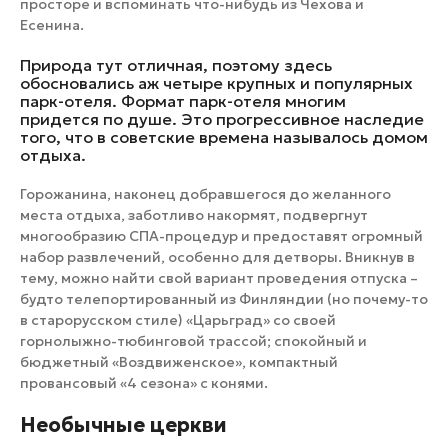
просторе и вспоминать что-нибудь из Чехова и
Есенина.
Природа тут отличная, поэтому здесь
обосновались аж четыре крупных и популярных
парк-отеля. Формат парк-отеля многим
придется по душе. Это прогрессивное наследие
того, что в советские времена называлось домом
отдыха.
Горожанина, наконец добравшегося до желанного
места отдыха, заботливо накормят, подвергнут
многообразию СПА-процедур и предоставят огромный
набор развлечений, особенно для детворы. Вникнув в
тему, можно найти свой вариант проведения отпуска –
будто телепортированный из Финляндии (но почему-то
в старорусском стиле) «Царьград» со своей
горнолыжно-тюбинговой трассой; спокойный и
бюджетный «Воздвиженское», компактный
провансовый «4 сезона» с конями.
Необычные церкви