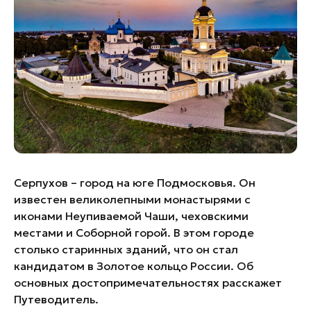
Банные комплексы
Спецпроекты
Горнолыжные клубы
Инвестиционный портал
Золотое кольцо России
Федоскинская фабрика
Пикник в Подмосковье
Войти
Инвесторам
Серпухов – город на юге Подмосковья. Он
известен великолепными монастырями с
Особо охраняемые
природные территории
иконами Неупиваемой Чаши, чеховскими
местами и Соборной горой. В этом городе
столько старинных зданий, что он стал
кандидатом в Золотое кольцо России. Об
основных достопримечательностях расскажет
Путеводитель.