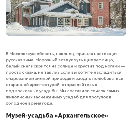
Банные комплексы
Спецпроекты
Горнолыжные клубы
Инвестиционный портал
Золотое кольцо России
Федоскинская фабрика
Пикник в Подмосковье
В Московскую область, наконец, пришла настоящая
русская зима. Морозный воздух чуть щиплет лицо,
Войти
белый снег искрится на солнце и хрустит под ногами —
просто сказка, не так ли? Если вы хотите насладиться
Инвесторам
очарованием зимней природы и заодно полюбоваться
старинной архитектурой, отправляйтесь в
Особо охраняемые
подмосковные усадьбы. Мы составили список самых
природные территории
живописных заснеженных усадеб для прогулок в
холодное время года.
Музей-усадьба «Архангельское»