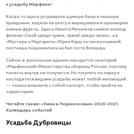
в
усадьбу Марфино
!
Когда-то здесь устраивали шумные балы и пышные
праздники, ездили на охоту и выращивали в оранжерее
южные фрукты. Здесь Никита Михалков снимал эпизод
фильма «Свой среди чужих, чужой среди своих», а в
«Мастере и Маргарите» Юрия Кары по нескончаемой
лестнице поднимались на бал гости Воланда.
Сейчас в роскошном здании находится санаторий
«Марфинский» Министерства обороны России, поэтому
попасть внутрь не получится. Но погулять по парку и
насладиться видами усадьбы может любой желающий
— только возьмите с собой паспорт, чтобы пройти на
территорию.
Читайте также:
«Зима в Подмосковье» 2020-2021.
Календарь событий
Усадьба Дубровицы