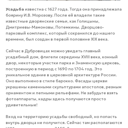
Усадьба
известна с 1627 года. Тогда она принадлежала
боярину И.В. Морозову. После ей владели такие
известные дворянские семьи, как Голицыны,
Дмитриевы-Мамоновы, Потемкины. Дворцово-
парковый комплекс, который сохранился до нашего
времени, был создан в первой половине XIX века.
Сейчас в Дубровицах можно увидеть главный
усадебный дом, флигели середины XVIII века, конный
двор, некоторые участки парка и Знаменскую церковь,
построенную в период с 1690 по 1704 год. Это
уникальное здание в церковной архитектуре России.
Оно выполнено в стиле барокко. Фасады церкви
украшены каменными скульптурами апостолов, резным
орнаментом и лепными рельефами. Не забудьте взять
фотоаппараты, кадры здесь получаются просто
удивительные!
Вход на территорию усадьбы свободный, но попасть
внутрь дворца не получится. Сейчас там располагаются