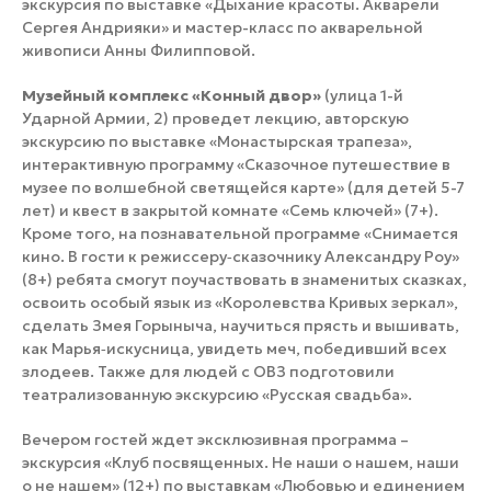
экскурсия по выставке «Дыхание красоты. Акварели
Сергея Андрияки» и мастер-класс по акварельной
живописи Анны Филипповой.
Музейный комплекс «Конный двор»
(улица 1-й
Ударной Армии, 2) проведет лекцию, авторскую
экскурсию по выставке «Монастырская трапеза»,
интерактивную программу «Сказочное путешествие в
музее по волшебной светящейся карте» (для детей 5-7
лет) и квест в закрытой комнате «Семь ключей» (7+).
Кроме того, на познавательной программе «Снимается
кино. В гости к режиссеру‑сказочнику Александру Роу»
(8+) ребята смогут поучаствовать в знаменитых сказках,
освоить особый язык из «Королевства Кривых зеркал»,
сделать Змея Горыныча, научиться прясть и вышивать,
как Марья‑искусница, увидеть меч, победивший всех
злодеев. Также для людей с ОВЗ подготовили
театрализованную экскурсию «Русская свадьба».
Вечером гостей ждет эксклюзивная программа –
экскурсия «Клуб посвященных. Не наши о нашем, наши
о не нашем» (12+) по выставкам «Любовью и единением