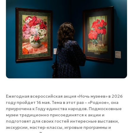
Банные комплексы
Спецпроекты
Горнолыжные клубы
Инвестиционный портал
Золотое кольцо России
Федоскинская фабрика
Пикник в Подмосковье
Войти
Инвесторам
Особо охраняемые
природные территории
Ежегодная всероссийская акция «Ночь музеев» в 2026
году пройдет 16 мая. Тема в этот раз – «Родное», она
приурочена к Году единства народов. Подмосковные
музеи традиционно присоединятся к акции и
подготовят для своих гостей интересные выставки,
экскурсии, мастер-классы, игровые программы и