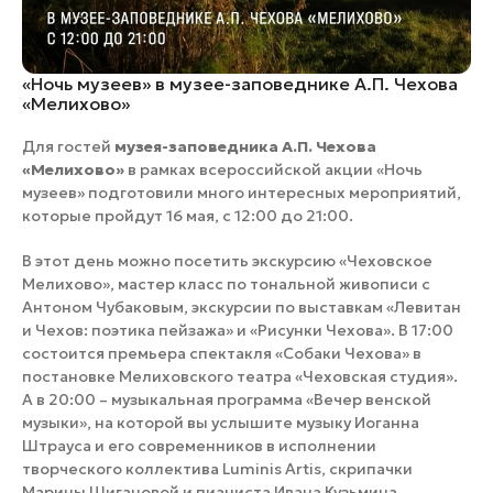
«Ночь музеев» в музее-заповеднике А.П. Чехова
«Мелихово»
Для гостей
музея-заповедника А.П. Чехова
«Мелихово»
в рамках всероссийской акции «Ночь
музеев» подготовили много интересных мероприятий,
которые пройдут 16 мая, с 12:00 до 21:00.
В этот день можно посетить экскурсию «Чеховское
Мелихово», мастер класс по тональной живописи с
Антоном Чубаковым, экскурсии по выставкам «Левитан
и Чехов: поэтика пейзажа» и «Рисунки Чехова». В 17:00
состоится премьера спектакля «Собаки Чехова» в
постановке Мелиховского театра «Чеховская студия».
А в 20:00 – музыкальная программа «Вечер венской
музыки», на которой вы услышите музыку Иоганна
Штрауса и его современников в исполнении
творческого коллектива Luminis Artis, скрипачки
Марины Шигановой и пианиста Ивана Кузьмина.