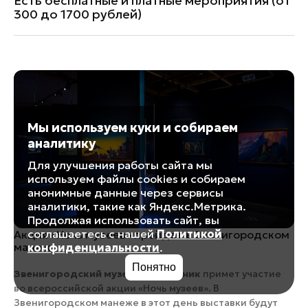
Есть бесплатные и платные мероприятия (от
300 до 1700 рублей)
Мы используем куки и собираем
аналитику
Для улучшения работы сайта мы
используем файлы cookies и собираем
анонимные данные через сервисы
аналитики, такие как Яндекс.Метрика.
Продолжая использовать сайт, вы
соглашаетесь с нашей
Политикой
Акция «Ночь музеев» пройдет в Звенигородском
манеже
конфиденциальности
.
Понятно
Звенигородский музей-заповедник
примет участие
во всероссийской акции «Ночь музеев». В
Звенигородском манеже в этот день выставки будут