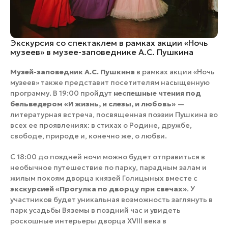
Экскурсия со спектаклем в рамках акции «Ночь
музеев» в музее-заповеднике А.С. Пушкина
Музей-заповедник А.С. Пушкина
в рамках акции «Ночь
музеев» также представит посетителям насыщенную
программу. В 19:00 пройдут
неспешные чтения под
бельведером «И жизнь, и слезы, и любовь»
—
литературная встреча, посвященная поэзии Пушкина во
всех ее проявлениях: в стихах о Родине, дружбе,
свободе, природе и, конечно же, о любви.
С 18:00 до поздней ночи можно будет отправиться в
необычное путешествие по парку, парадным залам и
жилым покоям дворца князей Голицыных вместе с
экскурсией «Прогулка по дворцу при свечах»
. У
участников будет уникальная возможность заглянуть в
парк усадьбы Вяземы в поздний час и увидеть
роскошные интерьеры дворца ХVIII века в