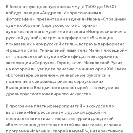
В бесплатную дневную программу (с 11:00 до 19:30)
войдут: лекция «Андреев. Импрессионизм в
фотографии», презентации издания «Икона «Страшный
суд» в собрании Серпуховского историко-
художественного музея»» и каталога «Импрессионизм с
русской душой», встреча-перформанс «5 женщин,
показавших миру русский стиль», встреча-перформанс
«Грация и сила. Уникальный язык тела Майи Плисецкой»
от танцевальной студии «Сильфида» и экскурсия по
экспозиции «Серпухов. Город-ключ Московской Руси»,
на которой вы увидите панагию с миниатюрой XVIII века
«Богоматерь Знамение», уникальные рукописи и
подлинные сокровища ризниц серпуховских
Высоцкого и Владычного монастырей — жемчужины
древнерусского ювелирного искусства.
В программе платных мероприятий – экскурсия по
выставке «Импрессионизм с русской душой» и
специальная интерактивная экскурсия для детей
«Впечатления детства» по этой же выставке, игровая
программа «Малыши, скорей в музей!», интерактивное