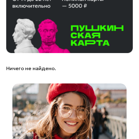
Истра
Кашира
Королев
Красноармейск
Красногорск
Ленинский округ
Лобня
Ничего не найдено.
Лосино-Петровский
Луховицы
Лыткарино
Люберцы
Можайск
Мытищи
Наро-Фоминск
Павловский Посад