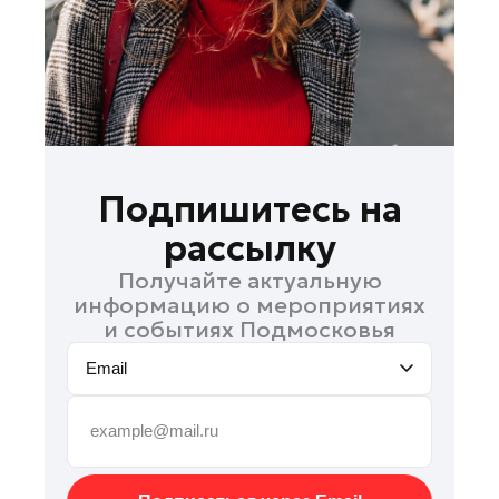
Подольск
Пушкино
Раменское
Реутов
Рошаль
Руза
Подпишитесь на
Солнечногорск
рассылку
Ступино
Получайте актуальную
Талдом
информацию о мероприятиях
Фрязино
и событиях Подмосковья
Химки
Email
Черноголовка
Шатура
Шаховская
Электрогорск