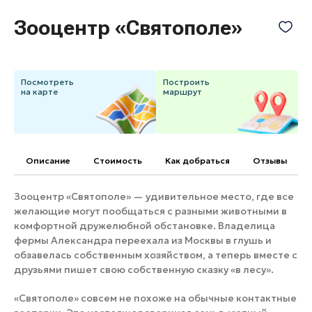
Банные комплексы
Спецпроекты
Зооцентр «Святополе»
Горнолыжные клубы
Инвестиционный портал
Золотое кольцо России
Федоскинская фабрика
Посмотреть
Построить
Пикник в Подмосковье
на карте
маршрут
Войти
Описание
Cтоимость
Как добраться
Отзывы
Инвесторам
Зооцентр «Святополе» — удивительное место, где все
Особо охраняемые
желающие могут пообщаться с разными животными в
природные территории
комфортной дружелюбной обстановке. Владелица
фермы Александра переехала из Москвы в глушь и
обзавелась собственным хозяйством, а теперь вместе с
друзьями пишет свою собственную сказку «в лесу».
«Святополе» совсем не похоже на обычные контактные