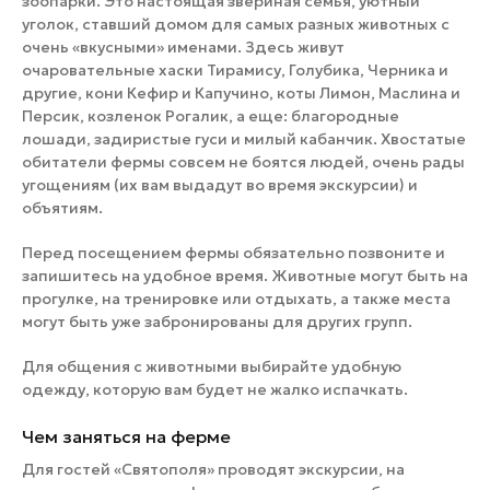
зоопарки. Это настоящая звериная семья, уютный
уголок, ставший домом для самых разных животных с
очень «вкусными» именами. Здесь живут
очаровательные хаски Тирамису, Голубика, Черника и
другие, кони Кефир и Капучино, коты Лимон, Маслина и
Персик, козленок Рогалик, а еще: благородные
лошади, задиристые гуси и милый кабанчик. Хвостатые
обитатели фермы совсем не боятся людей, очень рады
угощениям (их вам выдадут во время экскурсии) и
объятиям.
Перед посещением фермы обязательно позвоните и
запишитесь на удобное время. Животные могут быть на
прогулке, на тренировке или отдыхать, а также места
могут быть уже забронированы для других групп.
Для общения с животными выбирайте удобную
одежду, которую вам будет не жалко испачкать.
Чем заняться на ферме
Для гостей «Святополя» проводят экскурсии, на