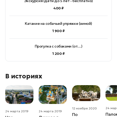
Экскурсия (дети до 5 лет - бесплатно)
400 ₽
Катание на собачьей упряжке (зимой)
1 900 ₽
Прогулка с собаками (от…)
1 200 ₽
В историях
24 мар
12 ноября 2020
24 марта 2019
24 марта 2019
Пало
По