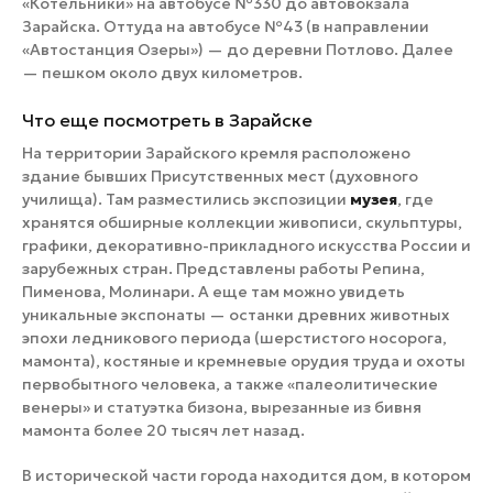
«Котельники» на автобусе №330 до автовокзала
Зарайска. Оттуда на автобусе №43 (в направлении
«Автостанция Озеры») — до деревни Потлово. Далее
— пешком около двух километров.
Что еще посмотреть в Зарайске
На территории Зарайского кремля расположено
здание бывших Присутственных мест (духовного
училища). Там разместились экспозиции
музея
, где
хранятся обширные коллекции живописи, скульптуры,
графики, декоративно-прикладного искусства России и
зарубежных стран. Представлены работы Репина,
Пименова, Молинари. А еще там можно увидеть
уникальные экспонаты — останки древних животных
эпохи ледникового периода (шерстистого носорога,
мамонта), костяные и кремневые орудия труда и охоты
первобытного человека, а также «палеолитические
венеры» и статуэтка бизона, вырезанные из бивня
мамонта более 20 тысяч лет назад.
В исторической части города находится дом, в котором