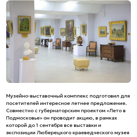
Банные комплексы
Спецпроекты
Горнолыжные клубы
Инвестиционный портал
Золотое кольцо России
Федоскинская фабрика
Пикник в Подмосковье
Войти
Инвесторам
Особо охраняемые
природные территории
Музейно-выставочный комплекс подготовил для
посетителей интересное летнее предложение.
Совместно с губернаторским проектом «Лето в
Подмосковье» он проводит акцию, в рамках
которой до 1 сентября все выставки и
экспозиции Люберецкого краеведческого музея