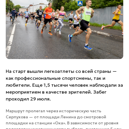
Банные комплексы
Спецпроекты
Горнолыжные клубы
Инвестиционный портал
Золотое кольцо России
Федоскинская фабрика
Пикник в Подмосковье
Войти
На старт вышли легкоатлеты со всей страны —
Инвесторам
как профессиональные спортсмены, так и
Особо охраняемые
любители. Еще 1,5 тысячи человек наблюдали за
природные территории
мероприятием в качестве зрителей. Забег
проходил 29 июля.
Маршрут пролегал через историческую часть
Серпухова — от площади Ленина до смотровой
площадки на станции «Ока». В зависимости от уровня
подготовки участники могли выбрать дистанцию 5 или