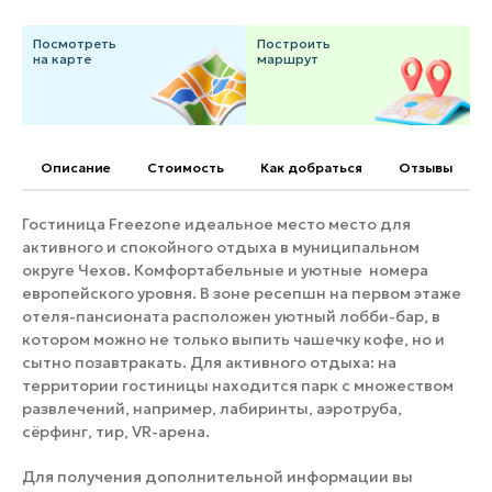
Банные комплексы
Спецпроекты
Посмотреть
Построить
Горнолыжные клубы
на карте
маршрут
Инвестиционный портал
Золотое кольцо России
Федоскинская фабрика
Пикник в Подмосковье
Описание
Cтоимость
Как добраться
Отзывы
Гостиница Freezone идеальное место место для
Войти
активного и спокойного отдыха в муниципальном
округе Чехов. Комфортабельные и уютные номера
Инвесторам
европейского уровня. В зоне ресепшн на первом этаже
отеля-пансионата расположен уютный лобби-бар, в
Особо охраняемые
природные территории
котором можно не только выпить чашечку кофе, но и
сытно позавтракать. Для активного отдыха: на
территории гостиницы находится парк с множеством
развлечений, например, лабиринты, аэротруба,
сёрфинг, тир, VR-арена.
Для получения дополнительной информации вы