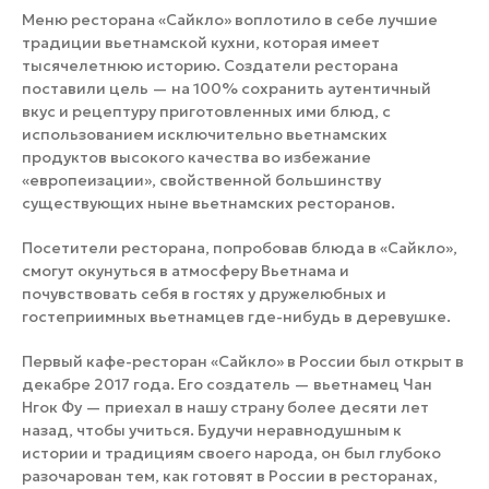
Меню ресторана «Сайкло» воплотило в себе лучшие
традиции вьетнамской кухни, которая имеет
тысячелетнюю историю. Создатели ресторана
поставили цель — на 100% сохранить аутентичный
вкус и рецептуру приготовленных ими блюд, с
использованием исключительно вьетнамских
продуктов высокого качества во избежание
«европеизации», свойственной большинству
существующих ныне вьетнамских ресторанов.
Посетители ресторана, попробовав блюда в «Сайкло»,
смогут окунуться в атмосферу Вьетнама и
почувствовать себя в гостях у дружелюбных и
гостеприимных вьетнамцев где-нибудь в деревушке.
Первый кафе-ресторан «Сайкло» в России был открыт в
декабре 2017 года. Его создатель — вьетнамец Чан
Нгок Фу — приехал в нашу страну более десяти лет
назад, чтобы учиться. Будучи неравнодушным к
истории и традициям своего народа, он был глубоко
разочарован тем, как готовят в России в ресторанах,