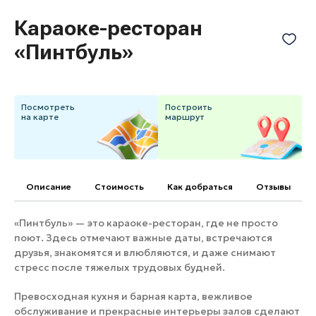
Банные комплексы
Спецпроекты
Караоке-ресторан
Горнолыжные клубы
«Пинтбуль»
Инвестиционный портал
Золотое кольцо России
Федоскинская фабрика
Пикник в Подмосковье
Посмотреть
Построить
на карте
маршрут
Войти
Инвесторам
Описание
Cтоимость
Как добраться
Отзывы
Особо охраняемые
природные территории
«Пинтбуль» — это караоке-ресторан, где не просто
поют. Здесь отмечают важные даты, встречаются
друзья, знакомятся и влюбляются, и даже снимают
стресс после тяжелых трудовых будней.
Превосходная кухня и барная карта, вежливое
обслуживание и прекрасные интерьеры залов сделают