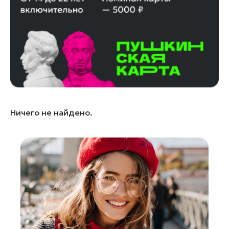
Кашира
Королев
Красноармейск
Красногорск
Ленинский округ
Лобня
Лосино-Петровский
Ничего не найдено.
Луховицы
Лыткарино
Люберцы
Можайск
Мытищи
Наро-Фоминск
Орехово-Зуево
Павловский Посад