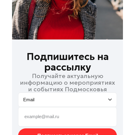
Подольск
Пушкино
Раменское
Реутов
Рошаль
Руза
Подпишитесь на
Солнечногорск
рассылку
Ступино
Получайте актуальную
Талдом
информацию о мероприятиях
Фрязино
и событиях Подмосковья
Химки
Email
Черноголовка
Шатура
Шаховская
Электрогорск