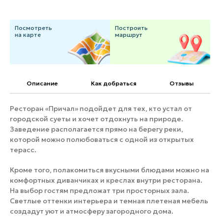
Банные комплексы
Спецпроекты
Горнолыжные клубы
Посмотреть
Построить
на карте
маршрут
Инвестиционный портал
Золотое кольцо России
Федоскинская фабрика
Пикник в Подмосковье
Описание
Как добраться
Отзывы
Войти
Ресторан «Причал» подойдет для тех, кто устал от
городской суеты и хочет отдохнуть на природе.
Инвесторам
Заведение располагается прямо на берегу реки,
которой можно полюбоваться с одной из открытых
Особо охраняемые
терасс.
природные территории
Кроме того, полакомиться вкусными блюдами можно на
комфортных диванчиках и креслах внутри ресторана.
На выбор гостям предложат три просторных зала.
Светлые оттенки интерьера и темная плетеная мебель
создадут уют и атмосферу загородного дома.