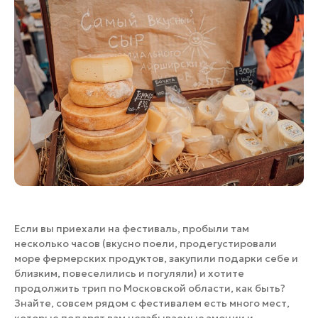
Банные комплексы
Спецпроекты
Горнолыжные клубы
Инвестиционный портал
Золотое кольцо России
Федоскинская фабрика
Пикник в Подмосковье
Войти
Инвесторам
Особо охраняемые
природные территории
Если вы приехали на фестиваль, пробыли там
несколько часов (вкусно поели, продегустировали
море фермерских продуктов, закупили подарки себе и
близким, повеселились и погуляли) и хотите
продолжить трип по Московской области, как быть?
Знайте, совсем рядом с фестивалем есть много мест,