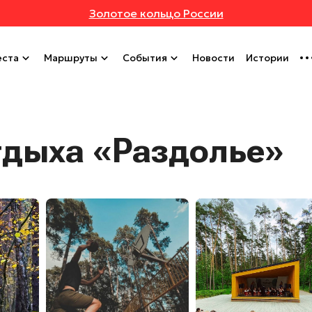
Золотое кольцо России
ста
Маршруты
События
Новости
Истории
тдыха «Раздолье»