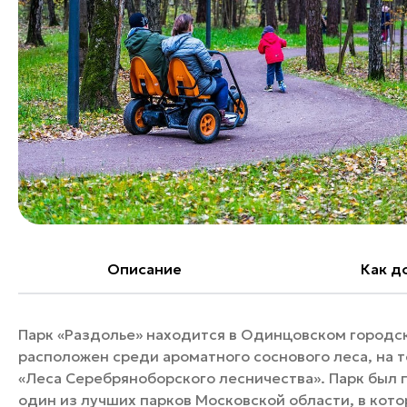
Банные комплексы
Спецпроекты
Горнолыжные клубы
Инвестиционный портал
Золотое кольцо России
Федоскинская фабрика
Пикник в Подмосковье
Войти
Инвесторам
Особо охраняемые
Описание
Как д
природные территории
Парк «Раздолье» находится в Одинцовском городск
расположен среди ароматного соснового леса, на 
«Леса Серебряноборского лесничества». Парк был п
один из лучших парков Московской области, в кот