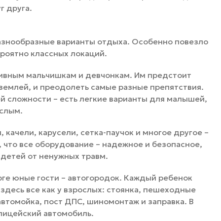
г друга.
разнообразные варианты отдыха. Особенно повезло
ероятно классных локаций.
тивным мальчишкам и девчонкам. Им предстоит
землей, и преодолеть самые разные препятствия.
й сложности – есть легкие варианты для малышей,
ослым.
, качели, карусели, сетка-паучок и многое другое –
 что все оборудование – надежное и безопасное,
 детей от ненужных травм.
рге юные гости – автогородок. Каждый ребенок
здесь все как у взрослых: стоянка, пешеходные
автомойка, пост ДПС, шиномонтаж и заправка. В
олицейский автомобиль.