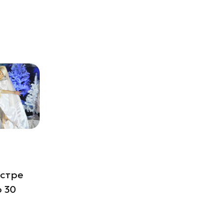
Истре
 30