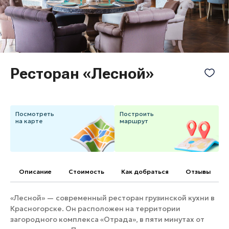
Банные комплексы
Спецпроекты
Горнолыжные клубы
Инвестиционный портал
Золотое кольцо России
Федоскинская фабрика
Пикник в Подмосковье
Ресторан «Лесной»
Войти
Посмотреть
Построить
на карте
маршрут
Инвесторам
Особо охраняемые
природные территории
Описание
Cтоимость
Как добраться
Отзывы
«Лесной» — современный ресторан грузинской кухни в
Красногорске. Он расположен на территории
загородного комплекса «Отрада», в пяти минутах от