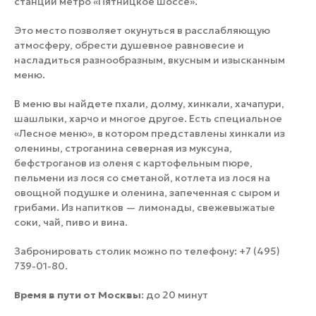
станции метро «Пятницкое шоссе».
Это место позволяет окунуться в расслабляющую
атмосферу, обрести душевное равновесие и
насладиться разнообразным, вкусным и изысканным
меню.
В меню вы найдете пхали, долму, хинкали, хачапури,
шашлыки, харчо и многое другое. Есть специальное
«Лесное меню», в котором представлены хинкали из
оленины, строганина северная из муксуна,
бефстроганов из оленя с картофельным пюре,
пельмени из лося со сметаной, котлета из лося на
овощной подушке и оленина, запеченная с сыром и
грибами. Из напитков — лимонады, свежевыжатые
соки, чай, пиво и вина.
Забронировать столик можно по телефону: +7 (495)
739-01-80.
Время в пути от Москвы
: до 20 минут