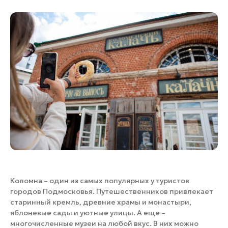
Банные комплексы
Спецпроекты
Горнолыжные клубы
Инвестиционный портал
Золотое кольцо России
Федоскинская фабрика
Пикник в Подмосковье
Войти
Инвесторам
Особо охраняемые
природные территории
Коломна – один из самых популярных у туристов
городов Подмосковья. Путешественников привлекает
старинный кремль, древние храмы и монастыри,
яблоневые сады и уютные улицы. А еще –
многочисленные музеи на любой вкус. В них можно