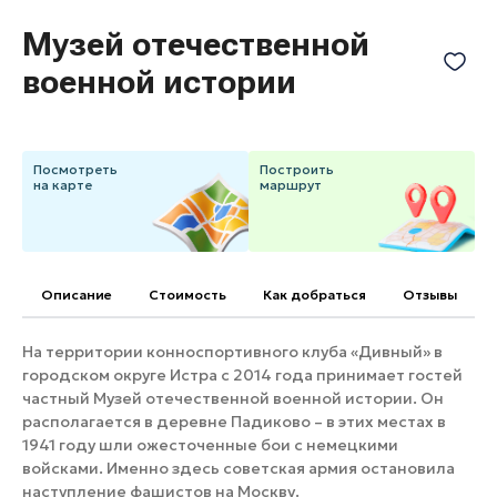
Банные комплексы
Спецпроекты
Музей отечественной
Горнолыжные клубы
военной истории
Инвестиционный портал
Золотое кольцо России
Федоскинская фабрика
Пикник в Подмосковье
Посмотреть
Построить
на карте
маршрут
Войти
Инвесторам
Описание
Cтоимость
Как добраться
Отзывы
Особо охраняемые
природные территории
На территории конноспортивного клуба «Дивный» в
городском округе Истра с 2014 года принимает гостей
частный Музей отечественной военной истории. Он
располагается в деревне Падиково – в этих местах в
1941 году шли ожесточенные бои с немецкими
войсками. Именно здесь советская армия остановила
наступление фашистов на Москву.