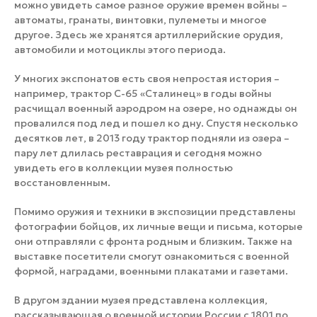
можно увидеть самое разное оружие времен войны –
автоматы, гранаты, винтовки, пулеметы и многое
другое. Здесь же хранятся артиллерийские орудия,
автомобили и мотоциклы этого периода.
У многих экспонатов есть своя непростая история –
например, трактор С-65 «Сталинец» в годы войны
расчищал военный аэродром на озере, но однажды он
провалился под лед и пошел ко дну. Спустя несколько
десятков лет, в 2013 году трактор подняли из озера –
пару лет длилась реставрация и сегодня можно
увидеть его в коллекции музея полностью
восстановленным.
Помимо оружия и техники в экспозиции представлены
фотографии бойцов, их личные вещи и письма, которые
они отправляли с фронта родным и близким. Также на
выставке посетители смогут ознакомиться с военной
формой, наградами, военными плакатами и газетами.
В другом здании музея представлена коллекция,
рассказывающая о военной истории России с 1801 по