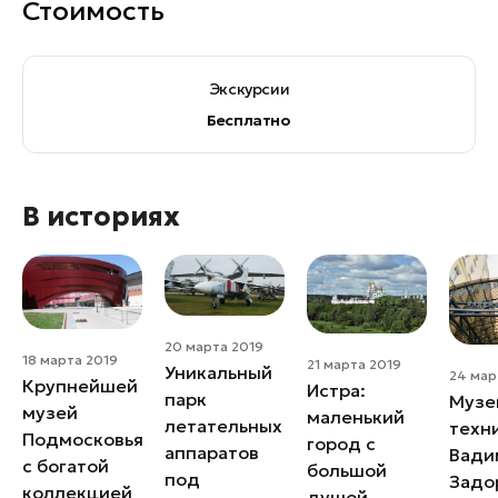
Стоимость
Экскурсии
Бесплатно
В историях
20 марта 2019
18 марта 2019
21 марта 2019
Уникальный
24 мар
Крупнейшей
Истра:
парк
Музе
музей
маленький
летательных
техн
Подмосковья
город с
аппаратов
Вади
с богатой
большой
под
Задо
коллекцией
душой