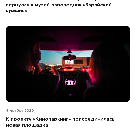
вернулся в музей-заповедник «Зарайский
Реутов
кремль»
Руза
Сергиев Посад
Серпухов
Солнечногорск
Ступино
Талдом
Фрязино
Химки
Черноголовка
Чехов
Шатура
Щелково
9 ноября 2020
Электрогорск
К проекту «Кинопаркинг» присоединилась
Электросталь
новая площадка