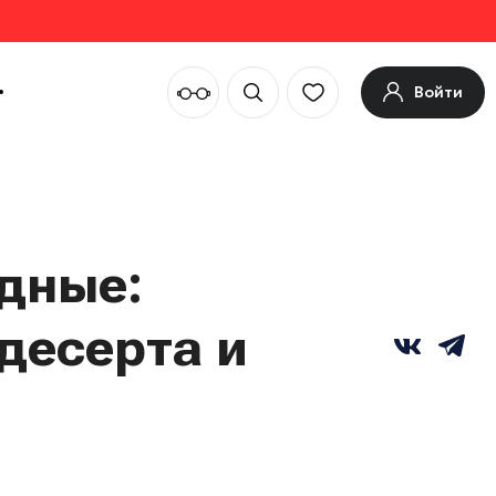
Войти
одные:
десерта и