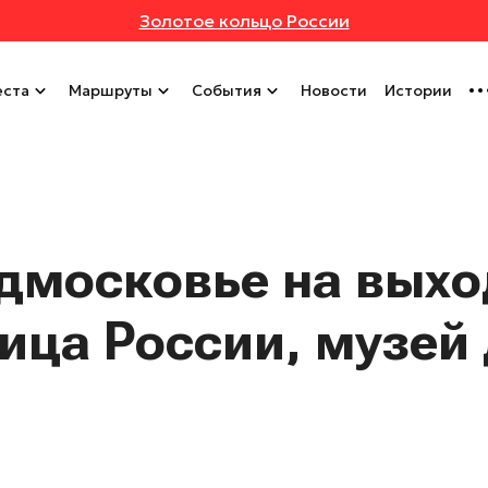
Золотое кольцо России
ста
Маршруты
События
Новости
Истории
одмосковье на вых
ица России, музей 