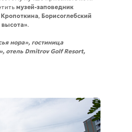
етить
музей-заповедник
. Кропоткина
,
Борисоглебский
 высота»
.
сья нора»
,
гостиница
»
,
отель Dmitrov Golf Resort
,