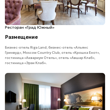
Ресторан «Град Южный»
Размещение
Бизнес-отель Riga Land
,
бизнес-отель «Альянс
Гринвуд»
,
Moscow Country Club
,
отель «Крошка Енот»
,
гостиница «Аквариум Отель»
,
отель «Авшар Клаб»
,
гостиница «Эрзи Клаб»
.