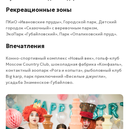
Рекреационные зоны
ПКиО «Ивановские пруды», Городской парк, Детский
городок «Сказочный» с веревочным парком,
ЭкоПарк «Губайловский», Парк «Опалиховский пруд».
Впечатления
Конно-спортивный комплекс «Новый век»
,
гольф-клуб
Moscow Country Club
,
шоколадная фабрика «Конфаэль»
,
контактный зоопарк «Рога и копыта»
,
рыболовный клуб
Big karp
,
парк приключений «Веселые джунгли»
,
усадьба Знаменское-Губайлово
.