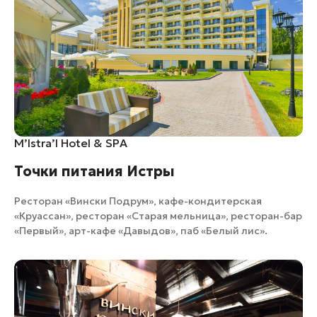
M’lstra’l Hotel & SPA
Точки питания Истры
Ресторан «Вински Подрум»
,
кафе-кондитерская
«Круассан»
,
ресторан «Старая мельница»
,
ресторан-бар
«Первый»
,
арт-кафе «Давыдов»
,
паб «Белый лис»
.