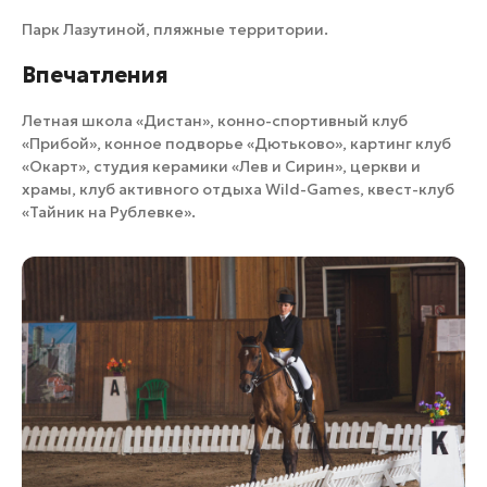
Парк Лазутиной, пляжные территории.
Впечатления
Летная школа «Дистан»
,
конно-спортивный клуб
«Прибой»
,
конное подворье «Дютьково»
,
картинг клуб
«Окарт»
,
студия керамики «Лев и Сирин»
, церкви и
храмы,
клуб активного отдыха Wild-Games
,
квест-клуб
«Тайник на Рублевке»
.