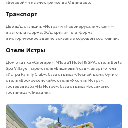
«Беговой» и на электричке до Одинцово.
Транспорт
Две ж/д станции: «Истра» и «Новоиерусалимская» —
и автоплатформа. Ж/д крытая платформа
и историческое здание вокзала в хорошем состоянии.
Отели Истры
Дом отдыха «Снегири»
,
M’lstra’l Hotel & SPA
,
отель Berta
Spa Village
,
парк-отель «Вишневый сад»
,
апарт-отель
«Истра Family Club»
,
база отдыха «Лесной дом»
,
бутик-
отель «Воскресенский»
,
отель «Яхонты Истра»
,
гостевая изба «На Истре»
,
база отдыха «Босиком»
,
гостиница «Ливадия»
.