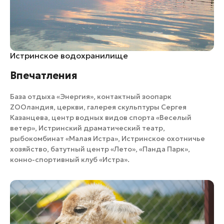
Истринское водохранилище
Впечатления
База отдыха «Энергия»
,
контактный зоопарк
ZOOландия
, церкви,
галерея скульптуры Сергея
Казанцев
а,
центр водных видов спорта «Веселый
ветер»
,
Истринский драматический театр
,
рыбокомбинат «Малая Истра»
,
Истринское охотничье
хозяйство
,
батутный центр «Лето»
,
«Панда Парк»
,
конно-спортивный клуб «Истра».