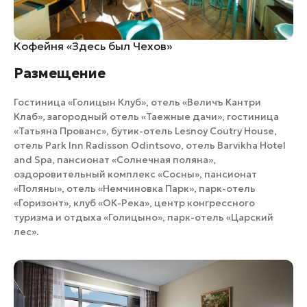
Кофейня «Здесь был Чехов»
Размещение
Гостиница «Голицын Клуб»
,
отель «Величъ Кантри
Клаб»
,
загородный отель «Таежные дачи»
,
гостиница
«Татьяна Прованс»
,
бутик-отель Lesnoy Coutry House
,
отель Park Inn Radisson Odintsovo
,
отель Barvikha Hotel
and Spa
,
пансионат «Солнечная поляна»
,
оздоровительный комплекс «Сосны»
,
пансионат
«Поляны»
,
отель «Немчиновка Парк»
,
парк-отель
«Горизонт»
,
клуб «ОК-Река»
,
центр конгрессного
туризма и отдыха «Голицыно»
,
парк-отель «Царский
лес»
.