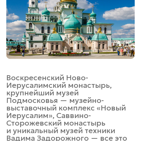
Банные комплексы
Спецпроекты
Горнолыжные клубы
Инвестиционный портал
Золотое кольцо России
Федоскинская фабрика
Пикник в Подмосковье
Войти
Воскресенский Ново-
Инвесторам
Иерусалимский монастырь,
крупнейший музей
Особо охраняемые
природные территории
Подмосковья — музейно-
выставочный комплекс «Новый
Иерусалим», Саввино-
Сторожевский монастырь
и уникальный музей техники
Вадима Задорожного — все это